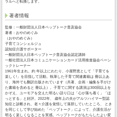
ラルへと転換します。
著者情報
監修：一般財団法人日本ペップトーク普及協会
著者：おやのめぐみ
（おやのめぐみ）
子育てコンシェルジュ
認知症介護サポーター
一般財団法人日本ペップトーク普及協会認定講師
一般社団法人日本コミュニケーションカード活用推進協会ベーシ
ックトレーナー
1961年生まれ。約 年以上にわたり、小屋野恵として「子育てを
楽しく!」を目指して活動。執筆した子育て関連書籍は 冊以上あ
り、海外でも翻訳出版されています（共著、企画・編集を手がけ
た書籍を含めると 冊以上）。子育てに関する講演は300回以上を
かぞえ、ユーモアを交えた明るい語り口は「心が落ち着く」「ほ
っとする」と好評。2022年、 歳年上の夫がアルツハイマー型認
知症と診断され、老々介護を覚悟して落胆していたところ、 とき
を同じくして学び始めた「ペップトーク」によって、介護生活が
明るく楽しくなることを実感。ペップトークがもたらしたよい変