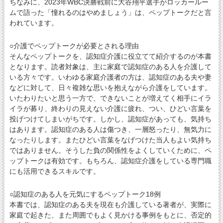
ちなみに、2023年WBC決勝戦前に大谷翔平選手がロッカールー
ムで語った「憧れるのはやめましょう」は、ペップトークだと言
われています。
○介護でペップトークが必要とされる理由
そんなペップトークを、認知症介護に役立てて紹介するのが本書
となります。読者対象は、主に家庭で認知症のある人を介護して
いる方々です。いわゆる家庭介護者の方は、認知症のある夫や妻
などに対して、日々複雑な思いを抱えながら介護をしています。
いたわりたいと思う一方で、できないことが増えてく相手にイラ
イラが募り、終わりの見えない介護に疲れ、つい、ひどい言葉を
投げつけてしまいがちです。しかし、認知症があっても、気持ち
はあります。認知症のある人は傷つき、一層怒ったり、無気力に
なったりします。またひどい言葉をなげつけた当人もよい気持ち
ではありません。そうした負の関係性をよくしていくために、ペ
ップトークは有効です。もちろん、認知症介護をしている専門職
にも活用できるスキルです。
○認知症のある人を元気にするペップトーク18例
本書では、認知症のある夫を現在も介護している著者が、実際に
家庭で起きた、また周囲でもよく見かける事例をもとに、否定的