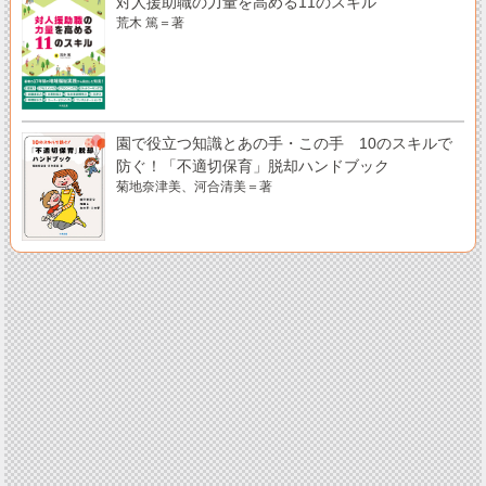
対人援助職の力量を高める11のスキル
荒木 篤＝著
園で役立つ知識とあの手・この手 10のスキルで
防ぐ！「不適切保育」脱却ハンドブック
菊地奈津美、河合清美＝著