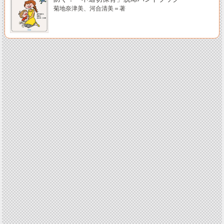
菊地奈津美、河合清美＝著