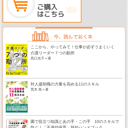
ここから、やってみて！仕事が必ずうまくいく
介護リーダー７つの勘所
髙口光子＝著
対人援助職の力量を高める11のスキル
荒木 篤＝著
園で役立つ知識とあの手・この手 10のスキルで
防ぐ！「不適切保育」脱却ハンドブック