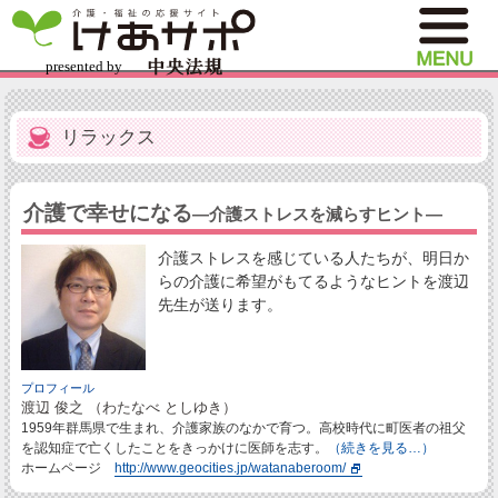
リラックス
介護で幸せになる
―介護ストレスを減らすヒント―
介護ストレスを感じている人たちが、明日か
らの介護に希望がもてるようなヒントを渡辺
先生が送ります。
プロフィール
渡辺 俊之 （わたなべ としゆき）
1959年群馬県で生まれ、介護家族のなかで育つ。高校時代に町医者の祖父
を認知症で亡くしたことをきっかけに医師を志す。
（続きを見る…）
ホームページ
http://www.geocities.jp/watanaberoom/