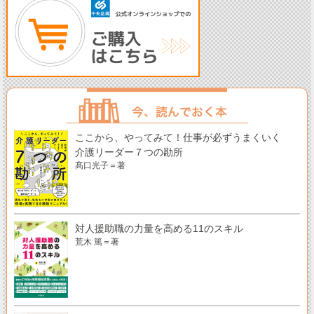
ここから、やってみて！仕事が必ずうまくいく
介護リーダー７つの勘所
髙口光子＝著
対人援助職の力量を高める11のスキル
荒木 篤＝著