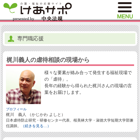
専門職応援
梶川義人の虐待相談の現場から
様々な要素が絡み合って発生する福祉現場で
の「虐待」。
長年の経験から得られた梶川さんの現場の言
葉をお届けします。
プロフィール
梶川 義人 （かじかわ よしと）
日本虐待防止研究・研修センター代表、桜美林大学・淑徳大学短期大学部兼
任講師。
（続きを見る…）