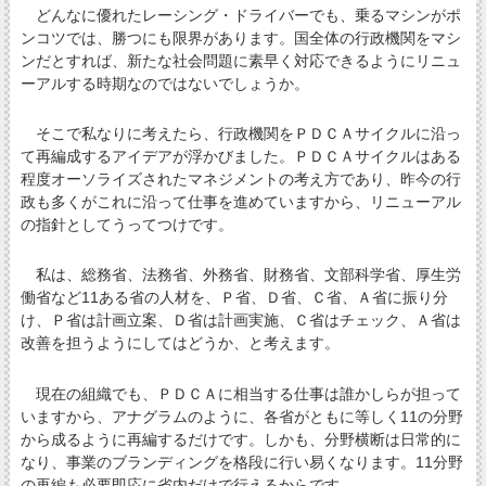
どんなに優れたレーシング・ドライバーでも、乗るマシンがポ
ンコツでは、勝つにも限界があります。国全体の行政機関をマシ
ンだとすれば、新たな社会問題に素早く対応できるようにリニュ
ーアルする時期なのではないでしょうか。
そこで私なりに考えたら、行政機関をＰＤＣＡサイクルに沿っ
て再編成するアイデアが浮かびました。ＰＤＣＡサイクルはある
程度オーソライズされたマネジメントの考え方であり、昨今の行
政も多くがこれに沿って仕事を進めていますから、リニューアル
の指針としてうってつけです。
私は、総務省、法務省、外務省、財務省、文部科学省、厚生労
働省など11ある省の人材を、Ｐ省、Ｄ省、Ｃ省、Ａ省に振り分
け、Ｐ省は計画立案、Ｄ省は計画実施、Ｃ省はチェック、Ａ省は
改善を担うようにしてはどうか、と考えます。
現在の組織でも、ＰＤＣＡに相当する仕事は誰かしらが担って
いますから、アナグラムのように、各省がともに等しく11の分野
から成るように再編するだけです。しかも、分野横断は日常的に
なり、事業のブランディングを格段に行い易くなります。11分野
の再編も必要即応に省内だけで行えるからです。