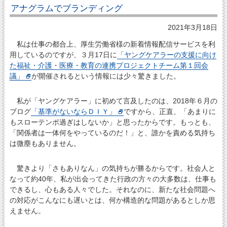
アナグラムでブランディング
2021年3月18日
私は仕事の都合上、厚生労働省様の新着情報配信サービスを利
用しているのですが、３月17日に
「ヤングケアラーの支援に向け
た福祉・介護・医療・教育の連携プロジェクトチーム第１回会
議」
が開催されるという情報には少々驚きました。
私が「ヤングケアラー」に初めて言及したのは、2018年６月の
ブログ
「基準がないならＤＩＹ」
ですから、正直、「あまりに
もスローテンポ過ぎはしないか」と思ったからです。もっとも、
「関係者は一体何をやっているのだ！」と、誰かを責める気持ち
は微塵もありません。
驚きより「さもありなん」の気持ちが勝るからです。社会人と
なって約40年、私が出会ってきた行政の方々の大多数は、仕事も
できるし、心もある人々でした。それなのに、新たな社会問題へ
の対応がこんなにも遅いとは、何か構造的な問題があるとしか思
えません。