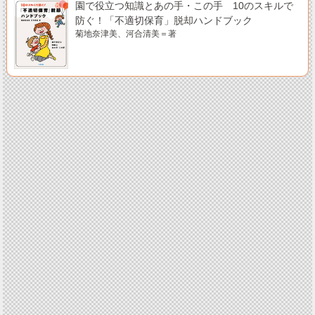
園で役立つ知識とあの手・この手 10のスキルで
防ぐ！「不適切保育」脱却ハンドブック
菊地奈津美、河合清美＝著