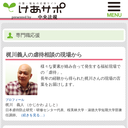
専門職応援
梶川義人の虐待相談の現場から
様々な要素が絡み合って発生する福祉現場で
の「虐待」。
長年の経験から得られた梶川さんの現場の言
葉をお届けします。
プロフィール
梶川 義人 （かじかわ よしと）
日本虐待防止研究・研修センター代表、桜美林大学・淑徳大学短期大学部兼
任講師。
（続きを見る…）