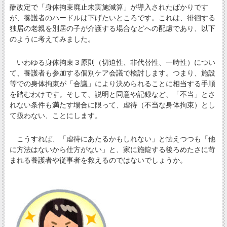
酬改定で「身体拘束廃止未実施減算」が導入されたばかりです
が、養護者のハードルは下げたいところです。これは、徘徊する
独居の老親を別居の子が介護する場合などへの配慮であり、以下
のように考えてみました。
いわゆる身体拘束３原則（切迫性、非代替性、一時性）につい
て、養護者も参加する個別ケア会議で検討します。つまり、施設
等での身体拘束が「合議」により決められることに相当する手順
を踏むわけです。そして、説明と同意や記録など、「不当」とさ
れない条件も満たす場合に限って、虐待（不当な身体拘束）とし
て扱わない、ことにします。
こうすれば、「虐待にあたるかもしれない」と怯えつつも「他
に方法はないから仕方がない」と、家に施錠する後ろめたさに苛
まれる養護者や従事者を救えるのではないでしょうか。