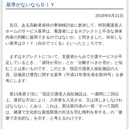
基準がないならＤＩＹ
2018年6月21日
先日、ある高齢者虐待の事例検討会に参加して、特別養護老人
ホームのサービス基準は、養護者によるネグレクトと不当な身体
拘束の判断に援用できるのではないか、と閃きました。存在しな
い基準はＤＩＹ（自分でつくる）といったところです。
まずはネグレクトについて。支援者からみて介護サービスが不
足しているとき、「虐待か否か」とか「分離すべきか否か」と悩
むことは多いものです。このとき、指定介護老人福祉施設の人
員、設備及び運営に関する基準（平成11年厚生省令第39号）を参
考にします。
第13条第２項に「指定介護老人福祉施設は、一週間に二回以
上、適切な方法により、入所者を入浴させ、又は清しきしなけれ
ばならない」とあり、これは、憲法第25条の一節「すべて国民
は、健康で文化的な最低限度の生活を営む権利を有する」の「健
康で文化的な」を示す、と考えるわけです。