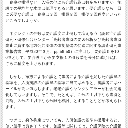
食事や排泄など、入浴の他にも介護行為は数多ありますが、施
設での平均的な水準は整理できると思います。要介護５なら、日
に必要な介護は、食事は３回、排尿８回、排便３回程度といった
ところでしょうか。
ネグレクトの件数は要介護度に比例して増える点（認知症介護
研究・研修仙台センター「高齢者虐待の要因分析及び高齢者虐待
防止に資する地方公共団体の体制整備の促進に関する調査研究事
業報告書」平成30年３月、pp.58-59）に注目し、要介護５を10
0％として、要介護４から要支援１の６段階を等分に減じれば、
さらに精度を上げられます。
しかし、家族による介護と従事者による介護を足した介護量の
基準を、入所施設の介護量の基準に当てはめると、養護者にはハ
ードルが高い気もします。老老介護やヤングケアラーが社会問題
化してもいますし。そこで、たとえば、２分の１以下なら虐待と
判断、３分の１以下なら分離を検討、とすることなどが考えられ
ます。
つぎに、身体拘束についても、入所施設の基準を援用すると、
使い勝手は良さそうです。施設等に関しては、介護保険の介護報