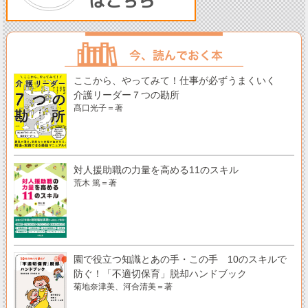
ここから、やってみて！仕事が必ずうまくいく
介護リーダー７つの勘所
髙口光子＝著
対人援助職の力量を高める11のスキル
荒木 篤＝著
園で役立つ知識とあの手・この手 10のスキルで
防ぐ！「不適切保育」脱却ハンドブック
菊地奈津美、河合清美＝著