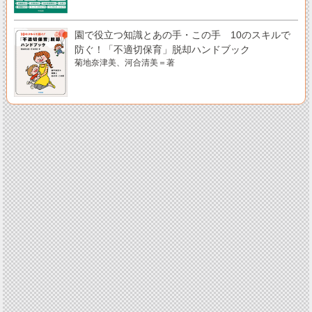
園で役立つ知識とあの手・この手 10のスキルで
防ぐ！「不適切保育」脱却ハンドブック
菊地奈津美、河合清美＝著