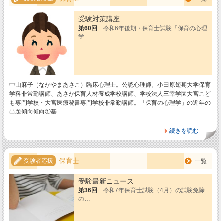
受験対策講座
第60回
令和6年後期・保育士試験「保育の心理
学…
中山麻子（なかやまあさこ）臨床心理士。公認心理師。小田原短期大学保育
学科非常勤講師、あさか保育人材養成学校講師、学校法人三幸学園大宮こど
も専門学校・大宮医療秘書専門学校非常勤講師。「保育の心理学」の近年の
出題傾向傾向①基…
続きを読む
保育士
受験者応援
一覧
受験最新ニュース
第36回
令和7年保育士試験（4月）の試験免除
の…