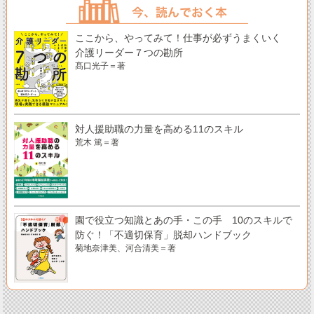
ここから、やってみて！仕事が必ずうまくいく
介護リーダー７つの勘所
髙口光子＝著
対人援助職の力量を高める11のスキル
荒木 篤＝著
園で役立つ知識とあの手・この手 10のスキルで
防ぐ！「不適切保育」脱却ハンドブック
菊地奈津美、河合清美＝著