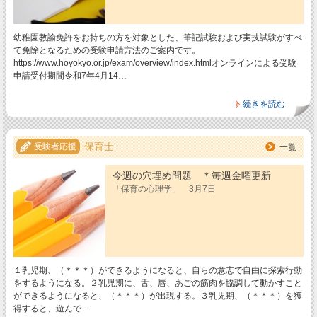
幼稚園教諭免許をお持ちの方を対象とした、筆記試験および実技試験がすべ
て免除となるための受験申請方法のご案内です。
https://www.hoyokyo.or.jp/exam/overview/index.htmlオンラインによる受験
申請受付期間令和7年4月14…
続きを読む
保育士
受験者応援
一覧
今週の穴埋め問題 ＊毎週金曜更新
「保育の心理学」 3月7日
１乳児期、（＊＊＊）ができるようになると、自らの意志で自由に探索行動
をするようになる。２乳児期に、舌、唇、あごの筋肉を協調して動かすこと
ができるようになると、（＊＊＊）が出現する。３乳児期、（＊＊＊）を獲
得すると、遊んで…