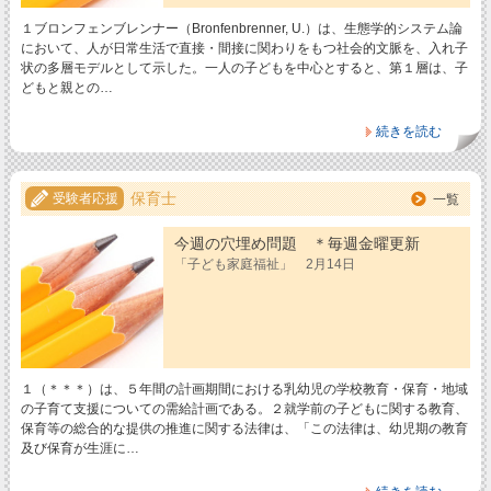
１ブロンフェンブレンナー（Bronfenbrenner, U.）は、生態学的システム論
において、人が日常生活で直接・間接に関わりをもつ社会的文脈を、入れ子
状の多層モデルとして示した。一人の子どもを中心とすると、第１層は、子
どもと親との…
続きを読む
保育士
受験者応援
一覧
今週の穴埋め問題 ＊毎週金曜更新
「子ども家庭福祉」 2月14日
１（＊＊＊）は、５年間の計画期間における乳幼児の学校教育・保育・地域
の子育て支援についての需給計画である。２就学前の子どもに関する教育、
保育等の総合的な提供の推進に関する法律は、「この法律は、幼児期の教育
及び保育が生涯に…