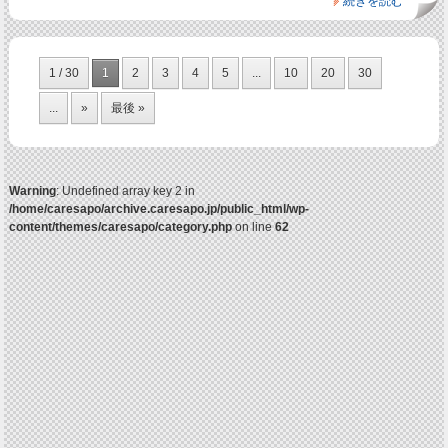
続きを読む
1 / 30
1
2
3
4
5
...
10
20
30
...
»
最後 »
Warning
: Undefined array key 2 in
/home/caresapo/archive.caresapo.jp/public_html/wp-
content/themes/caresapo/category.php
on line
62