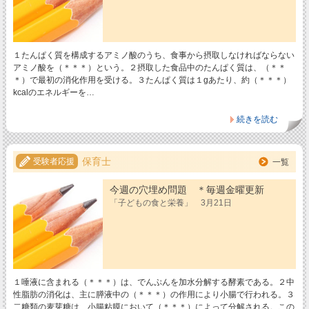
１たんぱく質を構成するアミノ酸のうち、食事から摂取しなければならない
アミノ酸を（＊＊＊）という。２摂取した食品中のたんぱく質は、（＊＊
＊）で最初の消化作用を受ける。３たんぱく質は１gあたり、約（＊＊＊）
kcalのエネルギーを…
続きを読む
保育士
受験者応援
一覧
今週の穴埋め問題 ＊毎週金曜更新
「子どもの食と栄養」 3月21日
１唾液に含まれる（＊＊＊）は、でんぷんを加水分解する酵素である。２中
性脂肪の消化は、主に膵液中の（＊＊＊）の作用により小腸で行われる。３
二糖類の麦芽糖は、小腸粘膜において（＊＊＊）によって分解される。この