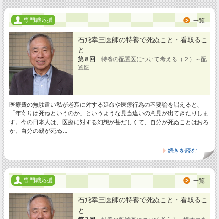
専門職応援
一覧
石飛幸三医師の特養で死ぬこと・看取るこ
と
第８回
特養の配置医について考える（２）～配
置医…
医療費の無駄遣い私が老衰に対する延命や医療行為の不要論を唱えると、
「年寄りは死ねというのか」というような見当違いの意見が出てきたりしま
す。今の日本人は、医療に対する幻想が甚だしくて、自分が死ぬことはおろ
か、自分の親が死ぬ…
続きを読む
専門職応援
一覧
石飛幸三医師の特養で死ぬこと・看取るこ
と