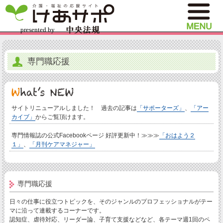
専門職応援
サイトリニューアルしました！ 過去の記事は
「サポーターズ」
、
「アー
カイブ」
からご覧頂けます。
専門情報誌の公式Facebookページ 好評更新中！≫≫≫
「おはよう２
１」
、
「月刊ケアマネジャー」
専門職応援
日々の仕事に役立つトピックを、そのジャンルのプロフェッショナルがテー
マに沿って連載するコーナーです。
認知症、虐待対応、リーダー論、子育て支援などなど、各テーマ週1回のペ