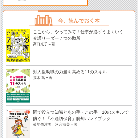
ここから、やってみて！仕事が必ずうまくいく
介護リーダー７つの勘所
髙口光子＝著
対人援助職の力量を高める11のスキル
荒木 篤＝著
園で役立つ知識とあの手・この手 10のスキルで
防ぐ！「不適切保育」脱却ハンドブック
菊地奈津美、河合清美＝著