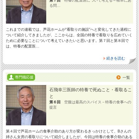
第７回
特養の配置医について考える～根本にあ
る問…
これまでの連載では、芦花ホームが“看取りの施設”へと変化してきた過程に
ついて紹介してきましたが、ここからは、全国の特養で看取りを広めていく
ために必要なことについて考えていきたいと思います。第７回と第８回で
は、特養の配置医…
続きを読む
専門職応援
一覧
石飛幸三医師の特養で死ぬこと・看取るこ
と
第６回
空腹は最高のスパイス－特養の食事への
提言
第４回で芦花ホームの食事介助のあり方が変わるきっかけとして、Bさんの
姉さん女房の看取りについて紹介しましたが、今回は特養の食事介助のある