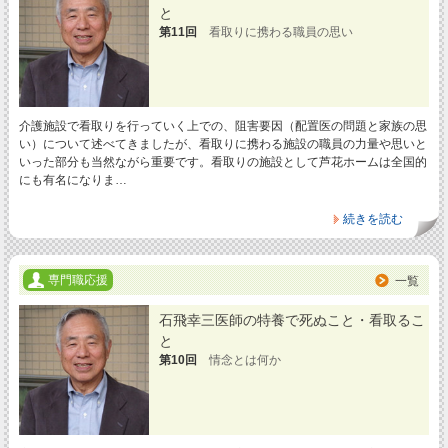
と
第11回
看取りに携わる職員の思い
介護施設で看取りを行っていく上での、阻害要因（配置医の問題と家族の思
い）について述べてきましたが、看取りに携わる施設の職員の力量や思いと
いった部分も当然ながら重要です。看取りの施設として芦花ホームは全国的
にも有名になりま…
続きを読む
専門職応援
一覧
石飛幸三医師の特養で死ぬこと・看取るこ
と
第10回
情念とは何か