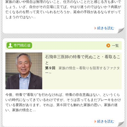
家族の迷いや情念は無理のないこと、仕方のないことだと感じる方も多いで
しょう。いざ、自分がその立場に立てば、やはり迷うのではないか？肉親が
亡くなるのを黙って見ていられるだろうか、延命の手段があるならすがって
しまうのではない…
続きを読む
専門職応援
一覧
石飛幸三医師の特養で死ぬこと・看取るこ
と
第９回
家族の情念～看取りを阻害するファクタ
ー～
今後、特養で“看取り”を行わなければ、特養の存在意義はない、というくら
いの時代になってきているわけですが、そうは言ってもまだブレーキをかけ
ている要因があります。それは、第６回でも触れた家族の思い、家族の迷
い、家族の情念と…
続きを読む