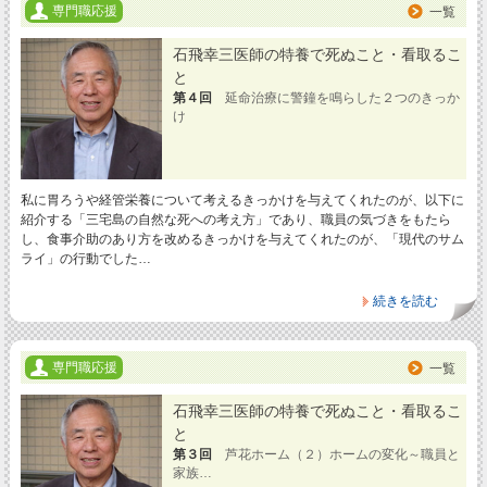
専門職応援
一覧
石飛幸三医師の特養で死ぬこと・看取るこ
と
第４回
延命治療に警鐘を鳴らした２つのきっか
け
私に胃ろうや経管栄養について考えるきっかけを与えてくれたのが、以下に
紹介する「三宅島の自然な死への考え方」であり、職員の気づきをもたら
し、食事介助のあり方を改めるきっかけを与えてくれたのが、「現代のサム
ライ」の行動でした…
続きを読む
専門職応援
一覧
石飛幸三医師の特養で死ぬこと・看取るこ
と
第３回
芦花ホーム（２）ホームの変化～職員と
家族…