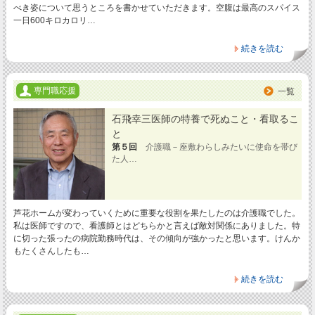
べき姿について思うところを書かせていただきます。空腹は最高のスパイス
一日600キロカロリ…
続きを読む
専門職応援
一覧
石飛幸三医師の特養で死ぬこと・看取るこ
と
第５回
介護職－座敷わらしみたいに使命を帯び
た人…
芦花ホームが変わっていくために重要な役割を果たしたのは介護職でした。
私は医師ですので、看護師とはどちらかと言えば敵対関係にありました。特
に切った張ったの病院勤務時代は、その傾向が強かったと思います。けんか
もたくさんしたも…
続きを読む