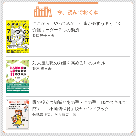
ここから、やってみて！仕事が必ずうまくいく
介護リーダー７つの勘所
髙口光子＝著
対人援助職の力量を高める11のスキル
荒木 篤＝著
園で役立つ知識とあの手・この手 10のスキルで
防ぐ！「不適切保育」脱却ハンドブック
菊地奈津美、河合清美＝著