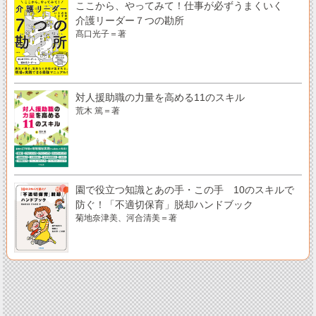
ここから、やってみて！仕事が必ずうまくいく
介護リーダー７つの勘所
髙口光子＝著
対人援助職の力量を高める11のスキル
荒木 篤＝著
園で役立つ知識とあの手・この手 10のスキルで
防ぐ！「不適切保育」脱却ハンドブック
菊地奈津美、河合清美＝著