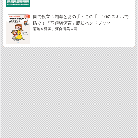
園で役立つ知識とあの手・この手 10のスキルで
防ぐ！「不適切保育」脱却ハンドブック
菊地奈津美、河合清美＝著