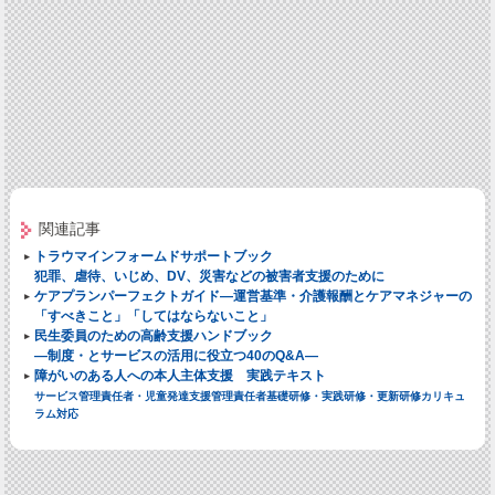
関連記事
トラウマインフォームドサポートブック
犯罪、虐待、いじめ、DV、災害などの被害者支援のために
ケアプランパーフェクトガイド―運営基準・介護報酬とケアマネジャーの
「すべきこと」「してはならないこと」
民生委員のための高齢支援ハンドブック
―制度・とサービスの活用に役立つ40のQ&A―
障がいのある人への本人主体支援 実践テキスト
サービス管理責任者・児童発達支援管理責任者基礎研修・実践研修・更新研修カリキュ
ラム対応