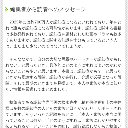
編集者から読者へのメッセージ
2025年には約700万人が認知症になるといわれており、年をと
れば誰もが認知症になる可能性があります。認知症に関する書籍
は多数発行されており、認知症を題材とした映画やドラマも数多
くありますが、認知症に関する知識を十分もっているという人
は、まだまだ少ないのではないでしょうか。
そんななかで、自分の大切な両親やパートナーが認知症かもし
れない、と思ったとき、具体的にどのようにすればよいのかわか
らないことも多いと思います。本書は、認知症かも？ と思った
ときから受診する段階、認知症が進行し、介護が必要になった段
階、そして最期のときまでを見据えて、本人や家族が本当に知り
たい情報を厳選してまとめました。
執筆者である認知症専門医の松永先生、精神保健福祉士の中井
様は多数の認知症の人とその家族と日々かかわり、サポートされ
ています。そういったご経験をもとに、「本人・家族が本当に困
っていることは何か」「どのようにすれば、家族にわかりやすく
伝えられるか」ということを吟味し、試行錯誤しながらご執筆い