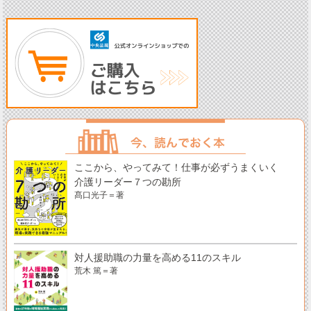
ここから、やってみて！仕事が必ずうまくいく
介護リーダー７つの勘所
髙口光子＝著
対人援助職の力量を高める11のスキル
荒木 篤＝著