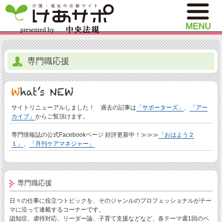
専門職応援
サイトリニューアルしました！ 過去の記事は
「サポーターズ」
、
「アー
カイブ」
からご覧頂けます。
専門情報誌の公式Facebookページ 好評更新中！≫≫≫
「おはよう２
１」
、
「月刊ケアマネジャー」
専門職応援
日々の仕事に役立つトピックを、そのジャンルのプロフェッショナルがテー
マに沿って連載するコーナーです。
認知症、虐待対応、リーダー論、子育て支援などなど、各テーマ週1回のペ