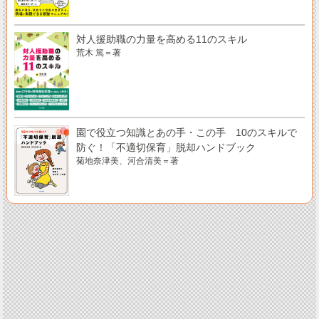
対人援助職の力量を高める11のスキル
荒木 篤＝著
園で役立つ知識とあの手・この手 10のスキルで
防ぐ！「不適切保育」脱却ハンドブック
菊地奈津美、河合清美＝著