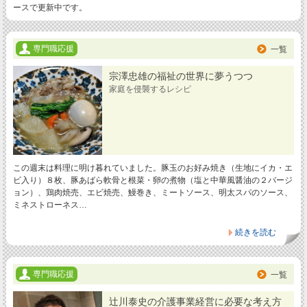
ースで更新中です。
専門職応援
一覧
宗澤忠雄の福祉の世界に夢うつつ
家庭を侵襲するレシピ
この週末は料理に明け暮れていました。豚玉のお好み焼き（生地にイカ・エ
ビ入り）８枚、豚あばら軟骨と根菜・卵の煮物（塩と中華風醤油の２バージ
ョン）、鶏肉焼売、エビ焼売、鰻巻き、ミートソース、明太スパのソース、
ミネストローネス…
続きを読む
専門職応援
一覧
辻川泰史の介護事業経営に必要な考え方