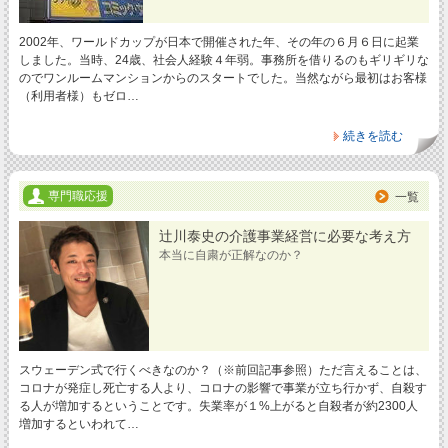
2002年、ワールドカップが日本で開催された年、その年の６月６日に起業
しました。当時、24歳、社会人経験４年弱。事務所を借りるのもギリギリな
のでワンルームマンションからのスタートでした。当然ながら最初はお客様
（利用者様）もゼロ…
続きを読む
専門職応援
一覧
辻川泰史の介護事業経営に必要な考え方
本当に自粛が正解なのか？
スウェーデン式で行くべきなのか？（※前回記事参照）ただ言えることは、
コロナが発症し死亡する人より、コロナの影響で事業が立ち行かず、自殺す
る人が増加するということです。失業率が１%上がると自殺者が約2300人
増加するといわれて…