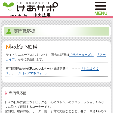
専門職応援
サイトリニューアルしました！ 過去の記事は
「サポーターズ」
、
「アー
カイブ」
からご覧頂けます。
専門情報誌の公式Facebookページ 好評更新中！≫≫≫
「おはよう２
１」
、
「月刊ケアマネジャー」
専門職応援
日々の仕事に役立つトピックを、そのジャンルのプロフェッショナルがテー
マに沿って連載するコーナーです。
認知症、虐待対応、リーダー論、子育て支援などなど、各テーマ週1回のペ