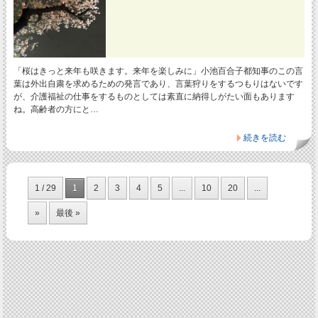
「桜はきっと来年も咲きます。来年を楽しみに」小池百合子都知事のこの言
葉は外出自粛を求めるための発言であり、言葉狩りをするつもりはないです
が、介護福祉の仕事をするものとしては素直に納得しがたい面もあります
ね。高齢者の方にと…
続きを読む
1 / 29
1
2
3
4
5
...
10
20
...
»
最後 »