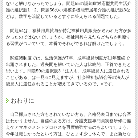
ないと解けなかったでしょう。問題55の認知症対応型共同生活介
護の選択肢1・2、問題56の小規模多機能型居宅介護の選択肢3な
どは、数字を暗記しているとすぐに答えられる問題でした。
問題54は、福祉用具貸与か特定福祉用具販売か迷われた方が多
かったのではないでしょうか。福祉用具を見たらどちらか判断す
る習慣がついていて、本番でそれができれば解けたでしょう。
関連諸制度では、生活保護が7年、成年後見制度が11年連続で
出題されました。過去問を解いていた人は比較的、正答できたと
思います。問題59の選択肢3「法人も、成年後見人に選任される
ことがある」は一見×に見えますが、社会福祉協議会等の法人が
後見人に選任されることが増えてきているので、○です。
おわりに
自己採点された方もされていない方も、合格発表日までは合否
はわかりません。自信のある方は、介護支援専門員実務研修に備
えケアマネジメントプロセスを再度勉強するのもよいでしょう。
今年は厳しかったという方は、ひとまず少し休んで、また新たな