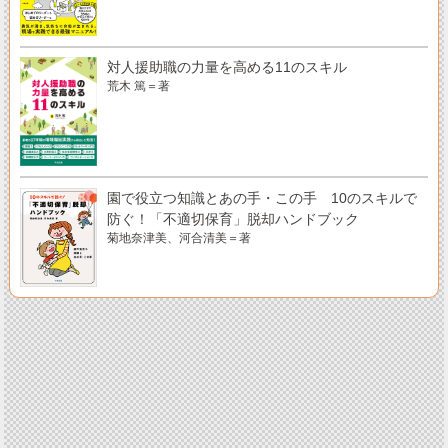
対人援助職の力量を高める11のスキル
荒木 篤＝著
園で役立つ知識とあの手・この手 10のスキルで
防ぐ！「不適切保育」脱却ハンドブック
菊地奈津美、河合清美＝著