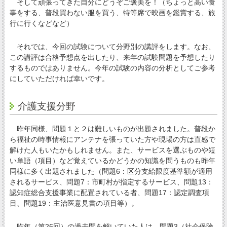
そして頑張ってきた自分にどうぞご褒美を！（ちょっと高い食
事をする、普段買わない服を買う、特等席で映画を鑑賞する、旅
行に行くなどなど）
それでは、今回の試験について分野別の講評をします。なお、
この講評は合格予想点を出したり、来年の試験問題を予想したり
するものではありません。今年の試験の内容の分析としてご参考
にしていただければ幸いです。
介護支援分野
昨年同様、問題１と２は難しいものが出題されました。普段か
ら福祉の時事情報にアンテナを張っていた方や現場の方は直感で
解けた人もいたかもしれません。また、サービスを選ぶものや短
い単語（項目）など覚えているかどうかの知識を問うものも昨年
同様に多く出題されました（問題6：区分支給限度基準額が適用
されるサービス、問題7：市町村が指定するサービス、問題13：
認知症総合支援事業に配置されている者、問題17：認定調査項
目、問題19：主治医意見書の項目等）。
昨年（第26回）の過去問を解いていた人は、問題3（社会保険