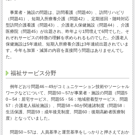
事業者・施設の問題は、訪問看護（問題40）、訪問リハビリ
（問題41）、短期入所療養介護（問題42）、定期巡回・随時対応
型訪問介護看護（問題43）、介護老人保健施設（問題44）、介護
医療院（問題45）が出題され、昨年より1問増えて6問でした。そ
れぞれサービスの特徴の理解を求められるものでした。介護老人
保健施設は5年連続、短期入所療養介護は3年連続出題されていま
す。今年も加算・減算の内容を直接問う問題はありませんでし
た。
福祉サービス分野
例年どおり問題46～49がコミュニケーション技術やソーシャル
ワークなどについて、問題50～57が事業者・施設の問題（問題5
0～54：居宅サービス、問題55・56：地域密着型サービス、問題
57：介護老人福祉施設）、問題58～60が関連諸制度（問題58：
生活保護、問題59：成年後見制度、問題60：後期高齢者医療制
度）となっていました。
問題50～57は、人員基準と運営基準をしっかりと押さえておか