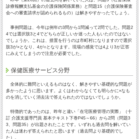
診療報酬支払基金の介護保険関係業務）と問題15（介護保険審査
会への審査請求が認められるもの）は解きやすかったでしょう。
事例問題は、今年は例年の3問から1問減って2問でした。問題2
4では選択肢3と4でどちらが正しいか迷った人もいたのではない
でしょうか。これは、措置を行うのは市町村になりますので選択
肢3が×となり、4が○となります。現場の感覚では4より3が正答
にみえてしまうので注意が必要でした。
保健医療サービス分野
全体的に難問といえるものはなく、解きやすい基礎的な問題が
多かったように思います。よくはわからなくても明らかに×なも
のを消していく消去法で答えられたのではないでしょうか。
特徴的であったのは、昨年と違い「在宅医療管理の実際」（十
訂 介護支援専門員 基本テキスト下巻P45～66）から2問（問題3
3、問題35）が出題されたことです。いずれも過去問を解いてい
た人は迷わず答えられたと思います（過去問より基礎的でし
た）。