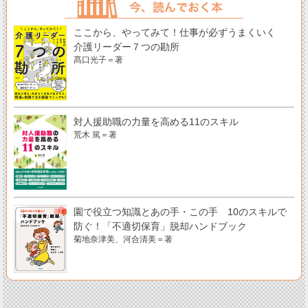
ここから、やってみて！仕事が必ずうまくいく
介護リーダー７つの勘所
髙口光子＝著
対人援助職の力量を高める11のスキル
荒木 篤＝著
園で役立つ知識とあの手・この手 10のスキルで
防ぐ！「不適切保育」脱却ハンドブック
菊地奈津美、河合清美＝著