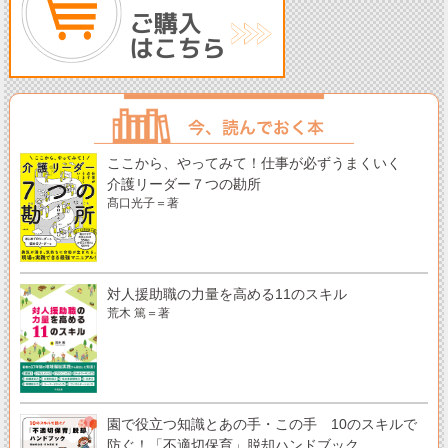
ここから、やってみて！仕事が必ずうまくいく
介護リーダー７つの勘所
髙口光子＝著
対人援助職の力量を高める11のスキル
荒木 篤＝著
園で役立つ知識とあの手・この手 10のスキルで
防ぐ！「不適切保育」脱却ハンドブック