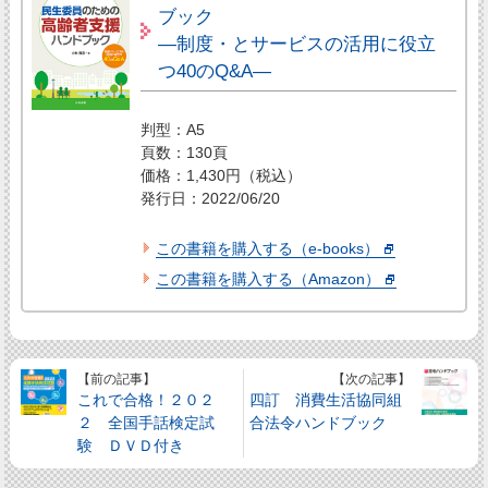
ブック
―制度・とサービスの活用に役立
つ40のQ&A―
判型：A5
頁数：130頁
価格：1,430円（税込）
発行日：2022/06/20
この書籍を購入する（e-books）
この書籍を購入する（Amazon）
【前の記事】
【次の記事】
これで合格！２０２
四訂 消費生活協同組
２ 全国手話検定試
合法令ハンドブック
験 ＤＶＤ付き