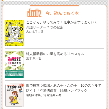
ここから、やってみて！仕事が必ずうまくいく
介護リーダー７つの勘所
髙口光子＝著
対人援助職の力量を高める11のスキル
荒木 篤＝著
園で役立つ知識とあの手・この手 10のスキルで
防ぐ！「不適切保育」脱却ハンドブック
菊地奈津美、河合清美＝著