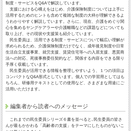
制度・サービスをQ&Aで解説しています。
支援における心構えをはじめ、介護保険制度については上手に
活用するためのヒントも含めて複雑な制度の大枠が理解できるよ
うわかりやすく解説しています。さらに、現在、介護をめぐり関
心を集めるヤングケアラーや介護離職などの課題などについても
取り上げ、その現状や支援策も紹介しています。
民生委員は、活用できる制度・サービスについて幅広い理解が
求められるため、介護保険制度だけでなく、成年後見制度や日常
生活自立支援事業、就労支援、賃貸住宅等への入居支援、悪質商
法への対応、死後事務委任契約など、関係する内容をできる限り
手厚く収載しています。
民生委員が活用できる情報を整理しやすいよう、１つの項目は
コンパクトなQ&A形式としています。個人での学習用としてはも
ちろん、研修用テキストとしての使用など、さまざまな用途にご
活用いただけます。
編集者から読者へのメッセージ
これまでの民生委員シリーズ６書を並べると､民生委員の皆さ
んが最もかかわる「高齢者の支援」をテーマにしたものがないこ