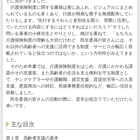
とに気がつきました。
介護保険制度に関する書籍は巷にあふれ、ビジュアルにまとめ
られているものも多くあり、行政が簡易な冊子を無償配布してい
たりもします。“先行するそれらと差別化を図り、実際に活用し
ていただける内容にするにはどうすればよいだろう？”そうした
問いを著者の小林先生とやりとりし、検討を重ねて、「もちろん
介護保険制度の理解も大切だけれど、民生委員の皆さんには、そ
れ以外の高齢者への支援に活用できる制度・サービスが幅広く収
載されていると役立つのではないか」という方向性がみえてきま
した。
そのため本書では、介護保険制度をはじめ、介護にかかわる課
題やその支援策、また高齢者の生活を支え権利を守る制度とし
て、ヤングケアラーや介護離職、就労支援、賃貸住宅等への入居
支援、悪質商法への対応、死後事務委任契約など、幅広い項目を
収載しました。
民生委員の皆さんの活動の際に、是非お役立てていただけたら
幸いです。
主な目次
第１章 高齢者支援の基本