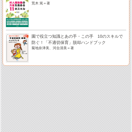
荒木 篤＝著
園で役立つ知識とあの手・この手 10のスキルで
防ぐ！「不適切保育」脱却ハンドブック
菊地奈津美、河合清美＝著