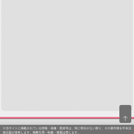
※当サイトに掲載されている情報・画像・図表等は、特に明示がない限り、その著作権を中央法
規出版が保有します。無断引用・転載・複製は禁じます。