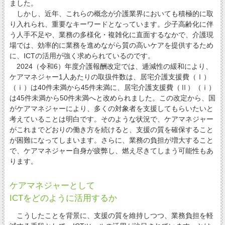
ました。
しかし、近年、これらの概念が介護業界においても積極的に取
り入れられ、重要なキーワードとなっています。少子高齢化に伴
う人手不足や、業務の多様化・複雑化に直面するなかで、介護現
場では、効率的に業務を進めながら質の高いケアを提供するため
に、ICTの活用が強く求められているのです。
2024（令和6）年度介護報酬改定では、逓減性の緩和により、
ケアマネジャー1人あたりの取扱件数は、居宅介護支援費（Ⅰ）
（ⅰ）は40件未満から45件未満に、居宅介護支援費（Ⅱ）（ⅰ）
は45件未満から50件未満へと改められました。この改定から、国
がケアマネジャーにより、多くの対象者を支援してもらいたいと
考えていることは明白です。そのような状況で、ケアマネジャー
がこれまでどおりの働き方を続けると、支援の質を確保すること
が困難になってしまいます。さらに、業務の負担が増大すること
で、ケアマネジャー自身が疲弊し、燃え尽きてしまう可能性もあ
ります。
ケアマネジャーとして
ICTをどのように活用するか
こうしたことを背景に、支援の質を維持しつつ、業務負担を軽