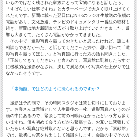
いものではなく残された家族にとって宝物になると話したら、
「すばらしい仕事ですね」とカラーページで大きく取り上げてく
れたんです。新聞に載った翌日にはNHKのラジオ生放送の依頼の
電話があり、文化放送、テレビのドキュメンタリー番組の取材も
続き、新聞は地方新聞まで広がり取り上げていただきました。反
響も大きくて、たくさん電話がかかってきました。
その中で「遺影写真を撮っておきたいと思ったけれど、誰にも
相談もできなかった」と話してくださった方や、思い切って「遺
影写真を撮ってほしい」と写真館に行った方の話も聞きました。
「正装してきてください」と言われて、写真館に到着したらすぐ
に機械的な撮影がなされ、決して満足のいく写真の仕上がりでは
なかったそうです。
―「素顔館」ではどのように撮られるのですか？
撮影は予約制で、その時間スタジオは貸し切りにしておりま
す。お客さんは意識として人生最後の一枚、遺影写真というのが
頭の中にあるので、緊張して前の日眠れなかったという方も多く
いますね。僕も初めて会う方だから緊張する。お互いに緊張して
いたらいい写真は絶対取れないと思うんです。だから「素顔館」
では、最初にお茶をお出しして雑談をします。会話の中でその方