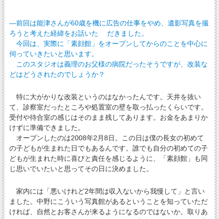
―前回は能津さんが60歳を機に広告の仕事をやめ、遺影写真を撮
ろうと考えた経緯をお話いた だきました。
今回は、実際に「素顔館」をオープンしてからのことを中心に
伺っていきたいと思います。
このスタジオは義理のお父様の病院だったそうですが、改装な
どはどうされたのでしょうか？
特に大がかりな改装というのはなかったんです。天井を抜い
て、診察室だったところや処置室の壁を取っ払ったくらいです。
受付や待合室の感じはそのまま残してあります。お金をあまりか
けずに準備できました。
オープンしたのは2008年2月8日。この日は僕の長女の初めて
の子どもが生まれた日でもあるんです。誰でも自分の初めての子
どもが生まれた時に喜びと責任を感じるように、「素顔館」も同
じ思いでいたいと思ってその日に決めました。
家内には「悪いけれど2年間は収入ないから我慢して」と言い
ました。中野にこういう写真館があるということを知っていただ
ければ、自然とお客さんが来るようになるのではないか。取りあ