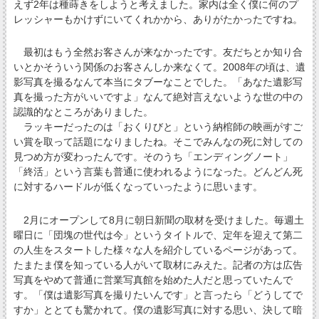
えず2年は種蒔きをしようと考えました。家内は全く僕に何のプ
レッシャーもかけずにいてくれかから、ありがたかったですね。
最初はもう全然お客さんが来なかったです。友だちとか知り合
いとかそういう関係のお客さんしか来なくて。2008年の頃は、遺
影写真を撮るなんて本当にタブーなことでした。「あなた遺影写
真を撮った方がいいですよ」なんて絶対言えないような世の中の
認識的なところがありました。
ラッキーだったのは「おくりびと」という納棺師の映画がすご
い賞を取って話題になりましたね。そこでみんなの死に対しての
見つめ方が変わったんです。そのうち「エンディングノート」
「終活」という言葉も普通に使われるようになった。どんどん死
に対するハードルが低くなっていったように思います。
2月にオープンして8月に朝日新聞の取材を受けました。毎週土
曜日に「団塊の世代は今」というタイトルで、定年を迎えて第二
の人生をスタートした様々な人を紹介しているページがあって。
たまたま僕を知っている人がいて取材にみえた。記者の方は広告
写真をやめて普通に営業写真館を始めた人だと思っていたんで
す。「僕は遺影写真を撮りたいんです」と言ったら「どうしてで
すか」ととても驚かれて。僕の遺影写真に対する思い、決して暗