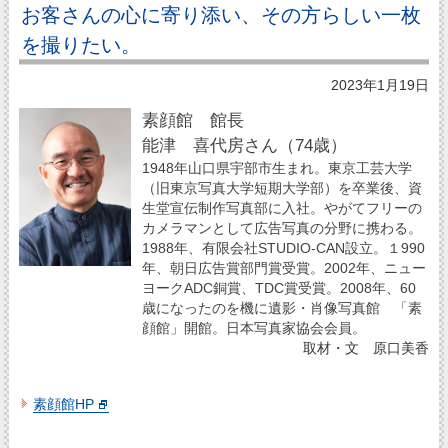
お客さんの心に寄り添い、その方らしい一枚
を撮りたい。
2023年1月19日
素顔館 館長
能津 喜代房さん（74歳）
1948年山口県宇部市生まれ。東京工芸大学
（旧東京写真大学短期大学部）を卒業後、資
生堂宣伝制作写真部に入社。やがてフリーの
カメラマンとして広告写真の分野に携わる。
1988年、有限会社STUDIO‐CAN設立。１990
年、朝日広告賞部門賞受賞。2002年、ニュー
ヨークADC銅賞、TDC賞受賞。2008年、60
歳になったのを機に遺影・肖像写真館 「素
顔館」開館。日本写真家協会会員。
取材・文 原口美香
素顔館HP