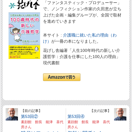
「ファンタスティック・プロデューサー」
で、ノンフィクション作家の久田恵が立ち
上げた企画・編集グループが、全国で取材
を進めていきます
本サイト :
介護職に就いた私の理由（わ
け）
が一冊の本になりました。
花げし舎編著「人生100年時代の新しい介
護哲学：介護を仕事にした100人の理由」
現代書館
【前の記事】
【次の記事】
第53回②
第53回④
素顔館 館長 能津 喜代
素顔館 館長 能津 喜代
房さん
房さん