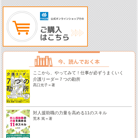
ここから、やってみて！仕事が必ずうまくいく
介護リーダー７つの勘所
髙口光子＝著
対人援助職の力量を高める11のスキル
荒木 篤＝著