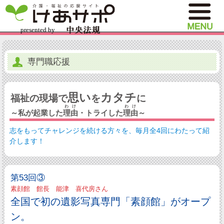
専門職応援
思い
カタチ
福祉の現場で
を
に
わけ
わけ
～私が起業した
理由
・トライした
理由
～
志をもってチャレンジを続ける方々を、毎月全4回にわたって紹
介します！
第53回③
素顔館 館長 能津 喜代房さん
全国で初の遺影写真専門「素顔館」がオープ
ン。