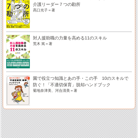
介護リーダー７つの勘所
髙口光子＝著
対人援助職の力量を高める11のスキル
荒木 篤＝著
園で役立つ知識とあの手・この手 10のスキルで
防ぐ！「不適切保育」脱却ハンドブック
菊地奈津美、河合清美＝著