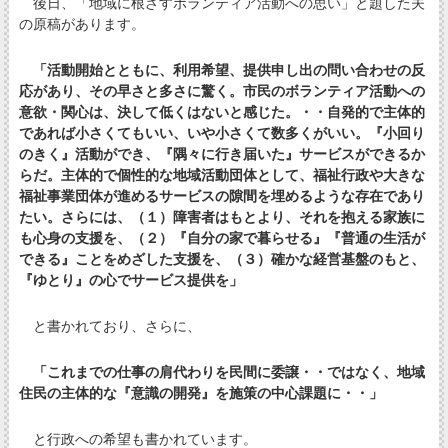
後日、「地域に根ざすボランティア活動への思い」と題した夫
の原稿があります。
「活動開始とともに、利用希望、提供申し出の問い合わせの反
応があり、その早さと多さに驚く。市民のボランティア活動への
意欲・関心は、決して低くはないと感じた。・・自発的で主体的
であれば小さくてもいい、いや小さくて数多くがいい。『小回り
のきく』活動ができ、『隅々に行き届いた』サービスができるか
らだ。主体的で個性的な地域活動団体として、福祉行政や大きな
福祉事業団体が進めるサービスの隙間を埋めるような存在であり
たい。さらには、（１）障害者はもとより、それを抱える家族に
も心身の支援を、（２）『自分の家で暮らせる』『普通の生活が
できる』ことをめざした支援を、（３）確かな経営基盤のもと、
『ゆとり』の心でサービス提供を」
と書かれており、さらに、
「これまでの仕事の肩代わりを民間に委譲・・ではなく、地域
住民の主体的な『意識の開発』を施策の中心課題に・・」
と行政への希望も書かれています。