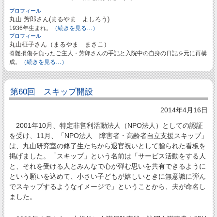
プロフィール
丸山 芳郎さん(まるやま よしろう)
1936年生まれ。
（続きを見る…）
プロフィール
丸山柾子さん（まるやま まさこ）
脊髄損傷を負ったご主人・芳郎さんの手記と入院中の自身の日記を元に再構
成。
（続きを見る…）
第60回 スキップ開設
2014年4月16日
2001年10月、特定非営利活動法人（NPO法人）としての認証
を受け、11月、「NPO法人 障害者・高齢者自立支援スキップ」
は、丸山研究室の修了生たちから退官祝いとして贈られた看板を
掲げました。「スキップ」という名前は「サービス活動をする人
と、それを受ける人とみんなで心が弾む思いを共有できるように
という願いを込めて、小さい子どもが嬉しいときに無意識に弾ん
でスキップするようなイメージで」ということから、夫が命名し
ました。