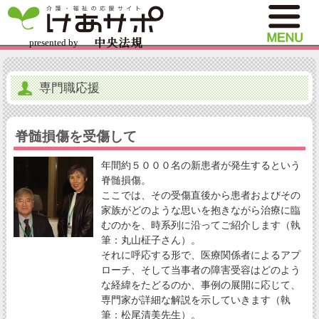
専門職応援
脊髄損傷を受傷して
年間約５０００名の新患者が発生するという
脊髄損傷。
ここでは、その受傷直後から患者およびその
家族がどのような思いを抱きながら治療に臨
むのかを、時系列に沿ってご紹介します（執
筆：丸山柾子さん）。
それに呼応する形で、医療関係者によるアプ
ローチ、そして当事者の障害受容はどのよう
な経緯をたどるのか、事例の展開に応じて、
専門家が詳細な解説を示していきます（執
筆：松尾清美先生）。