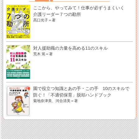
ここから、やってみて！仕事が必ずうまくいく
介護リーダー７つの勘所
髙口光子＝著
対人援助職の力量を高める11のスキル
荒木 篤＝著
園で役立つ知識とあの手・この手 10のスキルで
防ぐ！「不適切保育」脱却ハンドブック
菊地奈津美、河合清美＝著