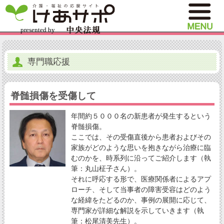
専門職応援
脊髄損傷を受傷して
年間約５０００名の新患者が発生するという
脊髄損傷。
ここでは、その受傷直後から患者およびその
家族がどのような思いを抱きながら治療に臨
むのかを、時系列に沿ってご紹介します（執
筆：丸山柾子さん）。
それに呼応する形で、医療関係者によるアプ
ローチ、そして当事者の障害受容はどのよう
な経緯をたどるのか、事例の展開に応じて、
専門家が詳細な解説を示していきます（執
筆：松尾清美先生）。