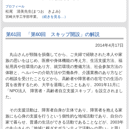
プロフィール
松尾 清美先生(まつお きよみ)
宮崎大学工学部卒業。
（続きを見る…）
第61回 「第60回 スキップ開設」の解説
2014年4月17日
丸山さんが頸髄を損傷してから、ご夫婦で経験された本人や家
族の思いをはじめ、医療や身体機能の考え方、生活支援方法、福
祉用具や住環境のあり方、就労環境の整備方法、社会参加方法の
体験と、ヘルパーの介助方法や労働条件、介護業務のあり方など
の相談を受けたことなどから、高齢者や障害者の在宅での生活の
質を改善するため、大学を退職したこともあり、2001年11月に
「NPO法人 障害者・高齢者自立支援スキップ」を設立されまし
た。
その支援活動は、障害者自身が主体であり、障害者を抱える家
族にも心身の支援を行うという個性的な地域活動であり、自分の
家で暮らせ、普通の生活ができる活動であることなどが、2003年
の丸山さんの「地域に根ざすボランティア活動への思い」と題し