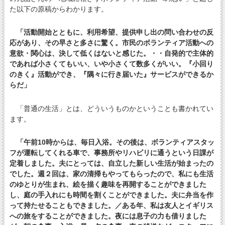
た以下の原稿からわかります。
「活動開始とともに、利用希望、提供申し出の問い合わせの反
応があり、その早さと多さに驚く。市民のボランティア活動への
意欲・関心は、決して低くはないと感じた。・・自発的で主体的
であれば小さくてもいい、いや小さくて数多くがいい。『小回り
のきく』活動ができ、『隅々に行き届いた』サービスができるか
らだ」
「普通の生活」とは、どういうものかということも書かれてい
ます。
「午前10時からは、毎日入浴。その後は、ボランティアスタッ
フが運転してくれる車で、事務所やリハビリに通うという日課が
定着しました。夫にとっては、自立した新しい生活が始まったの
でした。週２回は、家の清掃もやってもらったので、私にも生活
のゆとりが生まれ、絵を描く趣味を再開することができました
し、庭の手入れにも時間を割くことができました。夫に弁当を作
って持たせることもできました。／ある年、私は友人とイギリス
への旅をすることができました。夜には息子の力も借りました