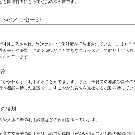
ども園運営者にとって必携の法令書です。
者へのメッセージ
3年4月に発足され、異次元の少子化対策が打ち出されています。また昨
置き去りや保育士による虐待なども大きなニュースとして取り上げられ
められています。
役割
かかわらず、利用することができます。また、子育ての相談や親子の
行う機能を持った施設です。すこやかな育ちを支援する役割を持ってい
村の役割
みや入所の際の利用調整などの役割を担っています。
子育て支援法の改正をはじめ自治体向けFAQや認定こども園の確認に関