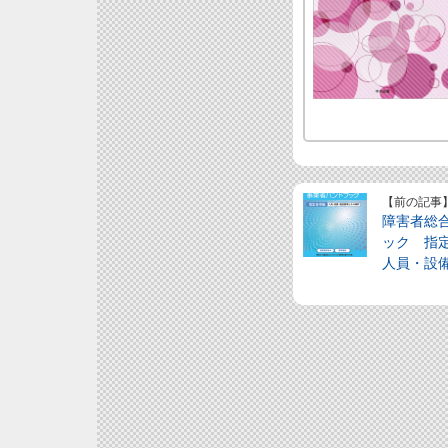
【前の記事
障害者総
ック 指定
人員・設