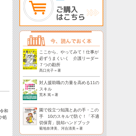
ここから、やってみて！仕事が
必ずうまくいく 介護リーダー
７つの勘所
髙口光子＝著
対人援助職の力量を高める11の
スキル
荒木 篤＝著
園で役立つ知識とあの手・この
令和
手 10のスキルで防ぐ！「不適
や処
切保育」脱却ハンドブック
菊地奈津美、河合清美＝著