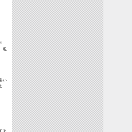
年
、現
集い
ま
する