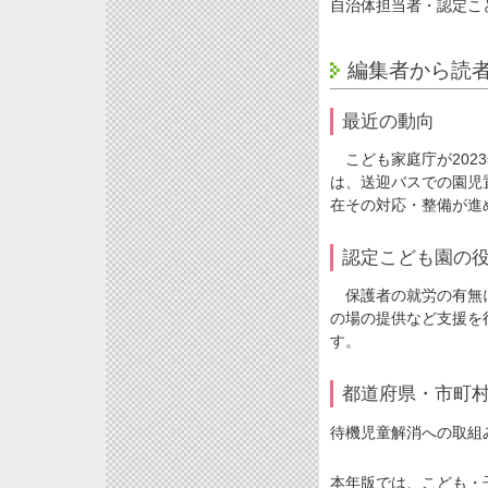
自治体担当者・認定こ
編集者から読
最近の動向
こども家庭庁が202
は、送迎バスでの園児
在その対応・整備が進
認定こども園の
保護者の就労の有無に
の場の提供など支援を
す。
都道府県・市町
待機児童解消への取組
本年版では、こども・