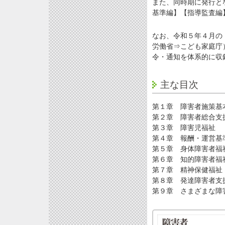
また、同時期に発行と
基準編】【指導監査編
なお、令和５年４月の
労働省⇒こども家庭庁
令・通知を体系的に収
主な目次
第１章 障害者施策基
第２章 障害者総合支
第３章 障害児福祉
第４章 報酬・運営基
第５章 身体障害者福
第６章 知的障害者福
第７章 精神保健福祉
第８章 発達障害者支
第９章 さまざまな障