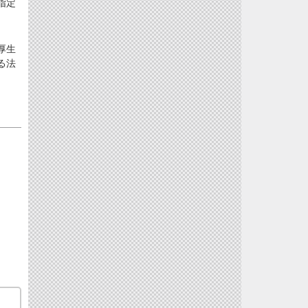
指定
厚生
る法