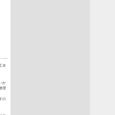
工夫
いか
整理
すの