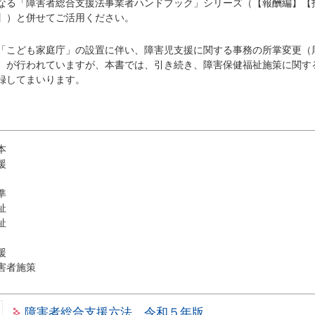
なる「障害者総合支援法事業者ハンドブック」シリーズ（【報酬編】【
】）と併せてご活用ください。
「こども家庭庁」の設置に伴い、障害児支援に関する事務の所掌変更（
）が行われていますが、本書では、引き続き、障害保健福祉施策に関す
録してまいります。
本
援
準
祉
祉
援
害者施策
障害者総合支援六法 令和５年版