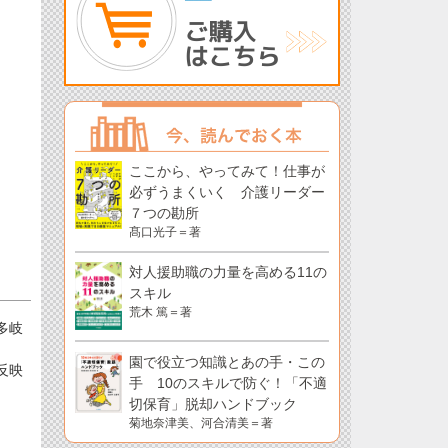
ここから、やってみて！仕事が
必ずうまくいく 介護リーダー
７つの勘所
髙口光子＝著
対人援助職の力量を高める11の
スキル
荒木 篤＝著
多岐
園で役立つ知識とあの手・この
反映
手 10のスキルで防ぐ！「不適
切保育」脱却ハンドブック
菊地奈津美、河合清美＝著