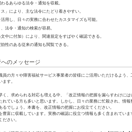
関わるあらゆる法令・通知を収載。
クス」により、主な法令にたどり着きやすい。
を活用し、日々の実務に合わせたカスタマイズも可能。
り、法令・通知の検索が容易。
条文中に付加）により、関連規定をすばやく確認できる。
実効性のある従来の通知も閲覧できる。
者へのメッセージ
職員の方々や障害福祉サービス事業者の皆様にご活用いただけるよう、
います。
早く、求められる対応も増える中、「改正情報の把握を漏らすわけには
たれている方も多いと思います。しかし、日々の業務に忙殺され、情報
あるでしょう。本書を、改正情報の把握にお役立てください。
を豊富に収載しています。実務の確認に役立つ情報も多く含まれていま
ください。