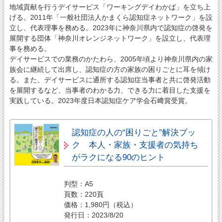
地域貢献を行うデイサービス「ワーキングデイわかば」を立ち上
げる。2011年「一般社団法人かまくら認知症ネットワーク」を設
立し、代表理事を務める。2023年に神奈川県内で認知症の啓発を
展開する団体「神奈川オレンジネットワーク」を設立し、代表理
事を務める。
デイサービスでの業務のかたわら、2005年頃より神奈川県内の家
族会に継続して出席し、認知症の方の家族の困りごとに耳を傾け
る。また、デイサービスに通所する認知症当事者と共に啓発活動
を展開するなど、当事者のわかる力、できる力に着目した支援を
実践している。2023年度日本認知症ケア学会石﨑賞受賞。
認知症の人の“困りごと”解決ブッ
ク 本人・家族・支援者の気持ち
がラクになる90のヒント
判型：A5
頁数：220頁
価格：1,980円（税込）
発行日：2023/8/20