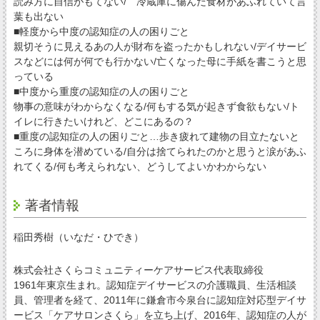
読み方に自信がもてない/ 冷蔵庫に傷んだ食材があふれていて言
葉も出ない
■軽度から中度の認知症の人の困りごと
親切そうに見えるあの人が財布を盗ったかもしれない/デイサービ
スなどには何が何でも行かない/亡くなった母に手紙を書こうと思
っている
■中度から重度の認知症の人の困りごと
物事の意味がわからなくなる/何もする気が起きず食欲もない/ト
イレに行きたいけれど、どこにあるの？
■重度の認知症の人の困りごと…歩き疲れて建物の目立たないと
ころに身体を潜めている/自分は捨てられたのかと思うと涙があふ
れてくる/何も考えられない、どうしてよいかわからない
著者情報
稲田秀樹（いなだ・ひでき）
株式会社さくらコミュニティーケアサービス代表取締役
1961年東京生まれ。認知症デイサービスの介護職員、生活相談
員、管理者を経て、2011年に鎌倉市今泉台に認知症対応型デイサ
ービス「ケアサロンさくら」を立ち上げ、2016年、認知症の人が