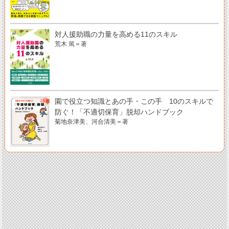
対人援助職の力量を高める11のスキル
荒木 篤＝著
園で役立つ知識とあの手・この手 10のスキルで
防ぐ！「不適切保育」脱却ハンドブック
菊地奈津美、河合清美＝著