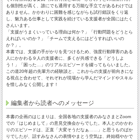
も個別性が高く、誰にでも通用する万能な手立てがあるわけでは
ありません。かかわりに困難を感じながらも試行錯誤をくり返
し、魅力ある仕事として実践を続けている支援者が全国にはたく
さんいます。
「支援がうまくいっている理由は何か？」「行動問題をどうとら
えればいいのか？」「チームで支えるにはどうすればいいの
か？」。
本書では、支援の手がかりを見つけるため、強度行動障害のある
人にかかわる９人の支援者に、多くが共感できる「どうしよ
う！」「困った…」のリアルエピソードを綴ってもらいました。
この道20年超の先輩方の経験談と、これからの支援が前向きにな
る視点と合わせて、それぞれが現場から学んだマインドやスキル
を惜しみなく公開します！
編集者から読者へのメッセージ
本書の企画のはじまりは、全国各地の支援者のみなさまとZoom
での「はじめまして」の意見交換会からでした。本人とのかかわ
りのエピソードは、正直「大変そうだなぁ……」と思うものばか
りでしたが、話すみなさんの表情やまとう空気は、終始穏やかで