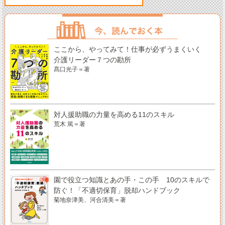
ここから、やってみて！仕事が必ずうまくいく
介護リーダー７つの勘所
髙口光子＝著
対人援助職の力量を高める11のスキル
荒木 篤＝著
園で役立つ知識とあの手・この手 10のスキルで
防ぐ！「不適切保育」脱却ハンドブック
菊地奈津美、河合清美＝著