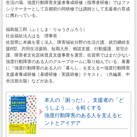
生活の場。強度行動障害支援者養成研修（指導者研修）ではファ
シリテーターとして京都府の同研修では講師として支援者の育成
に携わっている。
福島龍三郎（ふくしま・りゅうさぶろう）
社会福祉法人はる 理事長
佐賀県に本拠を置く法人。障害福祉分野の生活介護、就労継続支
援B型、共同生活援助、短期入所、相談支援、行動援護、居宅介
護、障害者文化芸術普及支援事業を運営。佐賀県ではまだ少ない
強度行動障害のある人のグループホームに取り組んでいる。著書
に『強度行動障害のある人の「暮らし」を支えるー強度行動障害
支援者養成研修［基礎研修・実践研修］テキスト』（共編著、中
央法規出版）などがある。
本人の「困った!」、支援者の「ど
うしよう…」を軽くする
強度行動障害のある人を支えるヒ
ントとアイデア