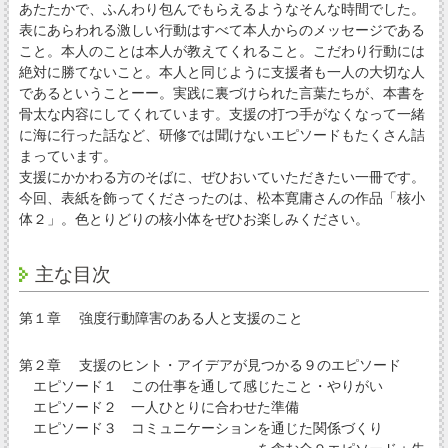
あたたかで、ふんわり包んでもらえるようなそんな時間でした。
表にあらわれる激しい行動はすべて本人からのメッセージである
こと。本人のことは本人が教えてくれること。こだわり行動には
絶対に勝てないこと。本人と同じように支援者も一人の大切な人
であるということーー。実践に裏づけられた言葉たちが、本書を
骨太な内容にしてくれています。支援の打つ手がなくなって一緒
に海に行った話など、研修では聞けないエピソードもたくさん詰
まっています。
支援にかかわる方のそばに、ぜひおいていただきたい一冊です。
今回、表紙を飾ってくださったのは、松本寛庸さんの作品「核小
体２」。色とりどりの核小体をぜひお楽しみください。
主な目次
第１章 強度行動障害のある人と支援のこと
第２章 支援のヒント・アイデアが見つかる９のエピソード
エピソード１ この仕事を通して感じたこと・やりがい
エピソード２ 一人ひとりに合わせた準備
エピソード３ コミュニケーションを通じた関係づくり