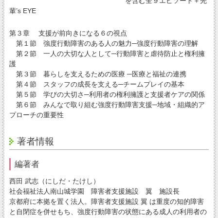
を含む全９エピソード＋先
輩’s EYE
第３章 支援が前向きになる６の視点
第１節 強度行動障害のある人の魅力─強度行動障害の理解
第２節 一人の大切な人として─行動障害と虐待防止と権利擁
護
第３節 暮らしを支えるための医療 ─医療と福祉の連携
第４節 スタッフの成長を支える─チームプレイの基本
第５節 学びの大切さ─利用者の権利擁護と支援者ケアの関係
第６節 みんなで取り組む強度行動障害支援─地域・組織的ア
プローチの重要性
著者情報
編著者
西田 武志（にしだ・たけし）
社会福祉法人南山城学園 障害者支援施設 翼 施設長
京都府に本拠を置く法人。障害者支援施設 翼 は重度の知的障害
と自閉症を併せもち、強度行動障害の状態にある成人の利用者の