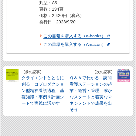
判型：A5
頁数：194頁
価格：2,420円（税込）
発行日：2023/9/20
この書籍を購入する（e-books）
この書籍を購入する（Amazon）
【前の記事】
【次の記事】
クライエントとともに
Ｑ＆Ａでわかる 訪問
創る コプロダクショ
看護ステーションの起
ン型精神看護過程―基
業・経営・管理―確か
礎知識・事例＆計画シ
なスタートと着実なマ
ートで実践に活かす
ネジメントで成果を出
そう