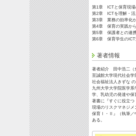
第1章 ICTと保育現
第2章 ICTを理解・
第3章 業務の効率化か
第4章 保育の実践から
第5章 保護者との連携
第6章 保育学生のIC
著者情報
著者紹介 田中浩二（
至誠館大学現代社会学
社会福祉法人きずな 
九州大学大学院医学系
学、乳幼児の発達や保
著書に『すぐに役立つ
現場のリスクマネジメン
保育Ⅰ・Ⅱ』（執筆／
ある。