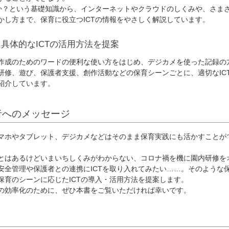
か？という基礎知識から、インターネットやクラウドのしくみや、さま
かし方まで、保育に役立つICTの情報をやさしく解説しています。
具体的なICTの活用方法を提案
成のためのワードの便利な使い方をはじめ、デジカメを使った記録の
研修、遊び、保護者支援、創作活動などの保育シーンごとに、適切なIC
紹介しています。
者へのメッセージ
マホやタブレット、デジカメなどはそのまま保育実践にも活かすことが
とはあるけどいまいちしくみがわからない、コロナ禍を機に園内研修を
安全管理や保護者との連携にICTを取り入れてみたい……。そのような
保育のシーンに応じたICTの導入・活用方法を提案します。
の効率化のために、ぜひ本書をご覧いただければ幸いです。