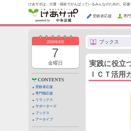
けあサポは、介護・福祉でがんばっているみんなのための、応援
受験者応援
専門
ブックス
2026年8月
7
実践に役立
金曜日
ＩＣＴ活用
CONTENTS
受験者応援
専門職応援
リラックス
サポーターズ
ブックス
アーカイブ