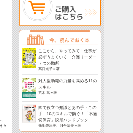
ここから、やってみて！仕事が
必ずうまくいく 介護リーダー
７つの勘所
髙口光子＝著
対人援助職の力量を高める11の
スキル
荒木 篤＝著
園で役立つ知識とあの手・この
手 10のスキルで防ぐ！「不適
し、
切保育」脱却ハンドブック
日々
菊地奈津美、河合清美＝著