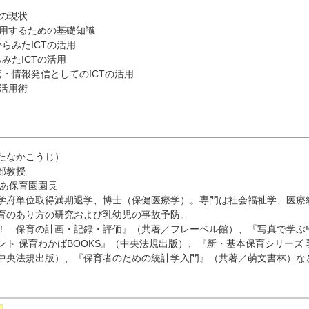
場の現状
活用するための基礎知識
らみたICTの活用
みたICTの活用
・情報発信としてのICTの活用
T活用術
たなかこうじ）
部教授
のあ保育園園長
学府単位取得満期退学、博士（保健医療学）。専門は社会福祉学、医療
育のあり方の研究および乳幼児の事故予防。
！ 保育の計画・記録・評価』（共著／フレーベル館）、『写真で学ぶ!
ト 保育わかばBOOKS』（中央法規出版）、『新・基本保育シリーズ 
中央法規出版）、『保育者のための統計学入門』（共著／萌文書林）な