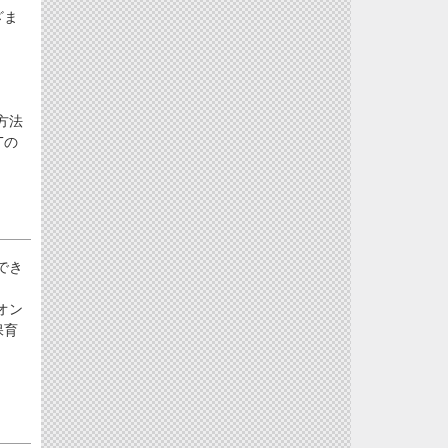
ざま
方法
Tの
でき
オン
保育