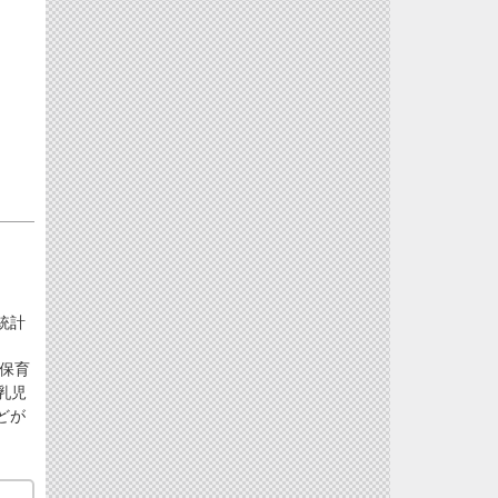
統計
保育
乳児
どが