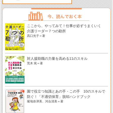
ここから、やってみて！仕事が必ずうまくいく
介護リーダー７つの勘所
髙口光子＝著
対人援助職の力量を高める11のスキル
荒木 篤＝著
園で役立つ知識とあの手・この手 10のスキルで
防ぐ！「不適切保育」脱却ハンドブック
菊地奈津美、河合清美＝著