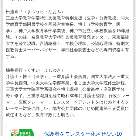
松浦直己（まつうら・なおみ）
三重大学教育学部特別支援教育特別支援（医学）分野教授、同大
学教育学部附属学校企画経営室室長。博士（学校教育学、医
学）。神戸大学教育学部卒業後、神戸市公立小学校教諭を15年経
験。その後、奈良教育大学特別支援教育研究センター、東京福祉
大学を経て現職。言語聴覚士、学校心理師、公認心理師、特別支
援教育士スーパーバイザー、専門社会調査士などの専門資格を有
する。
楠井嘉行（くすい・よしゆき）
弁護士・博士（医学）、三重弁護士会所属。国立大学法人三重大
学学長顧問。中央大学法学部卒業、名古屋大学大学院修士課程、
三重大学大学院医学系研究科博士課程（公衆衛生・産業医学分
野）修了。三重県職員を経て昭和60年に弁護士登録。行政クレー
マー、医療クレーマー、モンスターペアレントをはじめとするク
レーマー対策に詳しい。地方公共団体のいじめ問題第三者委員に
就任するなど、教育行政にも明るい。
保護者をモンスター化させない10