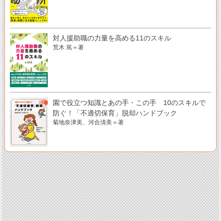
対人援助職の力量を高める11のスキル
荒木 篤＝著
園で役立つ知識とあの手・この手 10のスキルで
防ぐ！「不適切保育」脱却ハンドブック
菊地奈津美、河合清美＝著