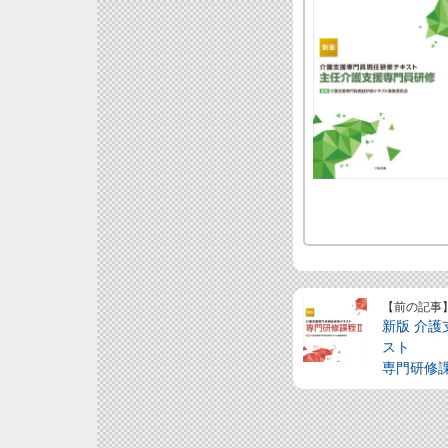
【前の記事
新版 介
スト
専門研修