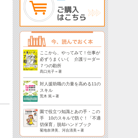
ここから、やってみて！仕事が
必ずうまくいく 介護リーダー
７つの勘所
髙口光子＝著
対人援助職の力量を高める11の
スキル
荒木 篤＝著
園で役立つ知識とあの手・この
手 10のスキルで防ぐ！「不適
切保育」脱却ハンドブック
菊地奈津美、河合清美＝著