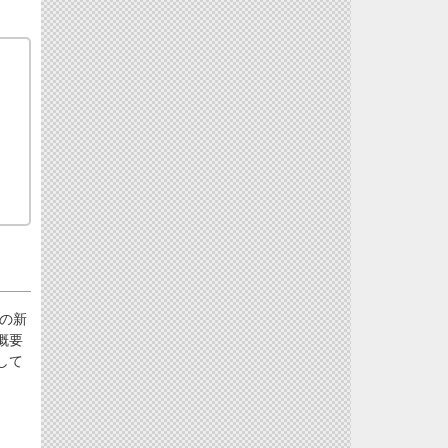
の新
概要
して