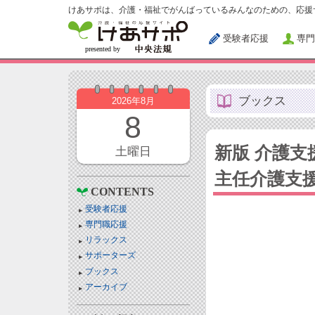
けあサポは、介護・福祉でがんばっているみんなのための、応援
受験者応援
専門
ブックス
2026年8月
8
新版 介護
土曜日
主任介護支
CONTENTS
受験者応援
専門職応援
リラックス
サポーターズ
ブックス
アーカイブ