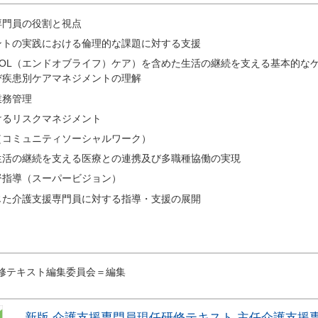
専門員の役割と視点
ントの実践における倫理的な課題に対する支援
EOL（エンドオブライフ）ケア）を含めた生活の継続を支える基本的な
び疾患別ケアマネジメントの理解
業務管理
けるリスクマネジメント
（コミュニティソーシャルワーク）
生活の継続を支える医療との連携及び多職種協働の実現
督指導（スーパービジョン）
じた介護支援専門員に対する指導・支援の展開
修テキスト編集委員会＝編集
新版 介護支援専門員現任研修テキスト 主任介護支援