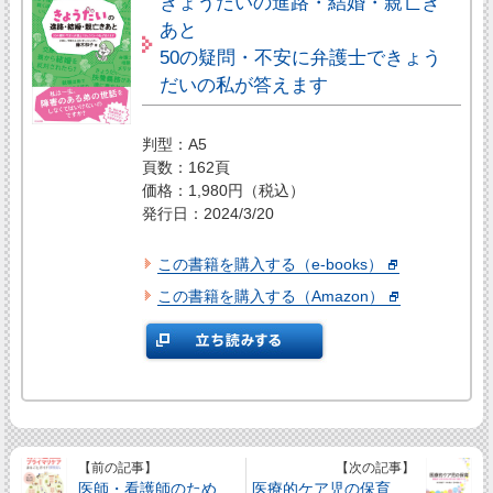
きょうだいの進路・結婚・親亡き
あと
50の疑問・不安に弁護士できょう
だいの私が答えます
判型：A5
頁数：162頁
価格：1,980円（税込）
発行日：2024/3/20
この書籍を購入する（e-books）
この書籍を購入する（Amazon）
【前の記事】
【次の記事】
医師・看護師のため
医療的ケア児の保育