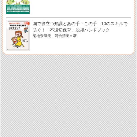
園で役立つ知識とあの手・この手 10のスキルで
防ぐ！「不適切保育」脱却ハンドブック
菊地奈津美、河合清美＝著