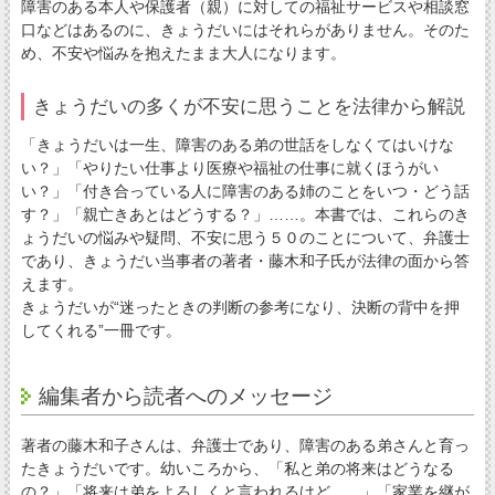
障害のある本人や保護者（親）に対しての福祉サービスや相談窓
口などはあるのに、きょうだいにはそれらがありません。そのた
め、不安や悩みを抱えたまま大人になります。
きょうだいの多くが不安に思うことを法律から解説
「きょうだいは一生、障害のある弟の世話をしなくてはいけな
い？」「やりたい仕事より医療や福祉の仕事に就くほうがい
い？」「付き合っている人に障害のある姉のことをいつ・どう話
す？」「親亡きあとはどうする？」……。本書では、これらのき
ょうだいの悩みや疑問、不安に思う５０のことについて、弁護士
であり、きょうだい当事者の著者・藤木和子氏が法律の面から答
えます。
きょうだいが“迷ったときの判断の参考になり、決断の背中を押
してくれる”一冊です。
編集者から読者へのメッセージ
著者の藤木和子さんは、弁護士であり、障害のある弟さんと育っ
たきょうだいです。幼いころから、「私と弟の将来はどうなる
の？」「将来は弟をよろしくと言われるけど……」「家業を継が