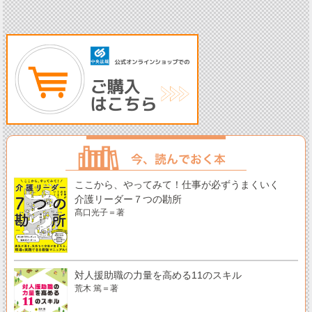
ここから、やってみて！仕事が必ずうまくいく
介護リーダー７つの勘所
髙口光子＝著
対人援助職の力量を高める11のスキル
荒木 篤＝著