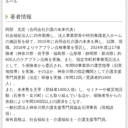
ルール
著者情報
阿部 充宏（合同会社介護の未来代表）
社会福祉法人に25年勤務し、法人事業部長や特別養護老人ホーム
の施設長を経て、2015年に合同会社介護の未来を興し、以降、現
職。2016年よりケアプラン点検事業を受託し、2024年度は17保
険者（神奈川県・岩手県・福島県・山形県・静岡県・新潟県）約
600人のケアプラン点検を実施。また、指定市町村事務受託法人
として、５保険者から委託され、年間50事業所の運営指導（旧実
地指導）を実施。そのほか、神奈川県の指定機関として介護支援
専門員更新（法定）研修を実施（年間12回／受講者約1600
人）。
また、未来塾を主宰（登録者1400人強）し、セミナーや被災地活
動（石巻市・女川町）にも取り組んでいるほか、保険者等からの
依頼により年間100回以上の講演をこなす。
一般社団法人神奈川県介護支援専門員協会元理事長（現相談
役）。
保有資格は、社会福祉士・介護福祉士・介護支援専門員。