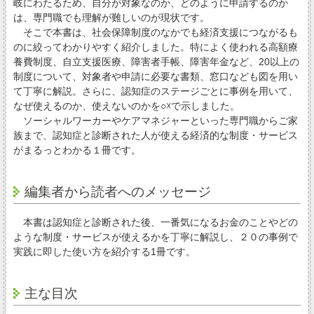
岐にわたるため、自分が対象なのか、どのように申請するのか
は、専門職でも理解が難しいのが現状です。
そこで本書は、社会保障制度のなかでも経済支援につながるも
のに絞ってわかりやすく紹介しました。特によく使われる高額療
養費制度、自立支援医療、障害者手帳、障害年金など、20以上の
制度について、対象者や申請に必要な書類、窓口なども図を用い
て丁寧に解説。さらに、認知症のステージごとに事例を用いて、
なぜ使えるのか、使えないのかを○☓で示しました。
ソーシャルワーカーやケアマネジャーといった専門職からご家
族まで、認知症と診断された人が使える経済的な制度・サービス
がまるっとわかる１冊です。
編集者から読者へのメッセージ
本書は認知症と診断された後、一番気になるお金のことやどの
ような制度・サービスが使えるかを丁寧に解説し、２０の事例で
実践に即した使い方を紹介する1冊です。
主な目次