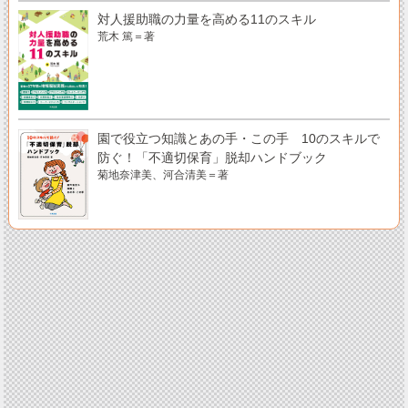
対人援助職の力量を高める11のスキル
荒木 篤＝著
園で役立つ知識とあの手・この手 10のスキルで
防ぐ！「不適切保育」脱却ハンドブック
菊地奈津美、河合清美＝著