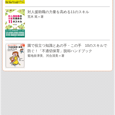
対人援助職の力量を高める11のスキル
荒木 篤＝著
園で役立つ知識とあの手・この手 10のスキルで
防ぐ！「不適切保育」脱却ハンドブック
菊地奈津美、河合清美＝著