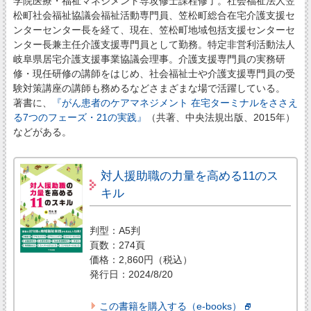
学院医療・福祉マネジメント専攻修士課程修了。社会福祉法人笠
松町社会福祉協議会福祉活動専門員、笠松町総合在宅介護支援セ
ンターセンター長を経て、現在、笠松町地域包括支援センターセ
ンター長兼主任介護支援専門員として勤務。特定非営利活動法人
岐阜県居宅介護支援事業協議会理事。介護支援専門員の実務研
修・現任研修の講師をはじめ、社会福祉士や介護支援専門員の受
験対策講座の講師も務めるなどさまざまな場で活躍している。
著書に、
『がん患者のケアマネジメント 在宅ターミナルをささえ
る7つのフェーズ・21の実践』
（共著、中央法規出版、2015年）
などがある。
対人援助職の力量を高める11のス
キル
判型：A5判
頁数：274頁
価格：2,860円（税込）
発行日：2024/8/20
この書籍を購入する（e-books）