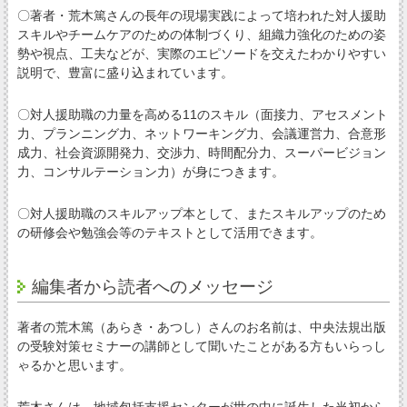
〇著者・荒木篤さんの長年の現場実践によって培われた対人援助
スキルやチームケアのための体制づくり、組織力強化のための姿
勢や視点、工夫などが、実際のエピソードを交えたわかりやすい
説明で、豊富に盛り込まれています。
〇対人援助職の力量を高める11のスキル（面接力、アセスメント
力、プランニング力、ネットワーキング力、会議運営力、合意形
成力、社会資源開発力、交渉力、時間配分力、スーパービジョン
力、コンサルテーション力）が身につきます。
〇対人援助職のスキルアップ本として、またスキルアップのため
の研修会や勉強会等のテキストとして活用できます。
編集者から読者へのメッセージ
著者の荒木篤（あらき・あつし）さんのお名前は、中央法規出版
の受験対策セミナーの講師として聞いたことがある方もいらっし
ゃるかと思います。