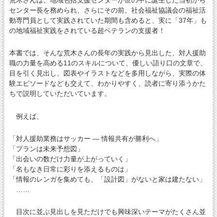
荒木さんは、地域包括支援センターが世の中に誕生した当初から
センター長を務められ、さらにその前、社会福祉協議会の福祉活
動専門員として実践されていた期間も含めると、実に「37年」も
の地域福祉実践をされている超ベテランの支援者！
本書では、そんな荒木さんの長年の実践から見出した、対人援助
職の力量を高める11のスキルについて、優しい語り口の文章で、
目を引く見出し、図表やイラストなどを多用しながら、実際の体
験エピソードなども交えて、わかりやすく、読者に寄り添うかた
ちで説明していただいています。
例えば、
「対人援助業務はサッカー ― 情報共有が勝利へ」
「プランは未来予想図」
「出会いの数だけ力量が上がっていく」
「名もなき日常に彩りを添えるものは」
「情報のレンガを集めても、「設計図」がないと家は建たない」
……
目次に並ぶ見出しを見ただけでも興味深いテーマがたくさん並