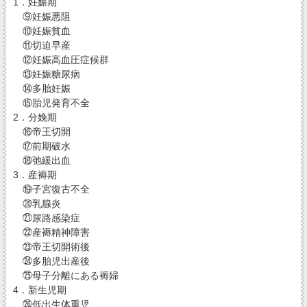
1．妊娠期
⑨妊娠悪阻
⑩妊娠貧血
⑪切迫早産
⑫妊娠高血圧症候群
⑬妊娠糖尿病
⑭多胎妊娠
⑮胎児発育不全
2．分娩期
⑯帝王切開
⑰前期破水
⑱弛緩出血
3．産褥期
⑲子宮復古不全
⑳乳腺炎
㉑尿路感染症
㉒産褥精神障害
㉓帝王切開術後
㉔多胎児出産後
㉕母子分離にある褥婦
4．新生児期
㉖低出生体重児