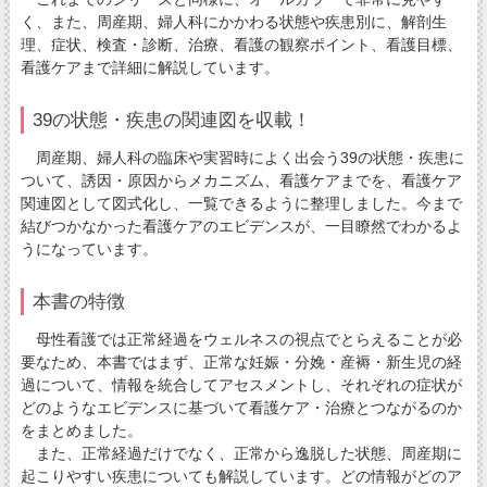
く、また、周産期、婦人科にかかわる状態や疾患別に、解剖生
理、症状、検査・診断、治療、看護の観察ポイント、看護目標、
看護ケアまで詳細に解説しています。
39の状態・疾患の関連図を収載！
周産期、婦人科の臨床や実習時によく出会う39の状態・疾患に
ついて、誘因・原因からメカニズム、看護ケアまでを、看護ケア
関連図として図式化し、一覧できるように整理しました。今まで
結びつかなかった看護ケアのエビデンスが、一目瞭然でわかるよ
うになっています。
本書の特徴
母性看護では正常経過をウェルネスの視点でとらえることが必
要なため、本書ではまず、正常な妊娠・分娩・産褥・新生児の経
過について、情報を統合してアセスメントし、それぞれの症状が
どのようなエビデンスに基づいて看護ケア・治療とつながるのか
をまとめました。
また、正常経過だけでなく、正常から逸脱した状態、周産期に
起こりやすい疾患についても解説しています。どの情報がどのア