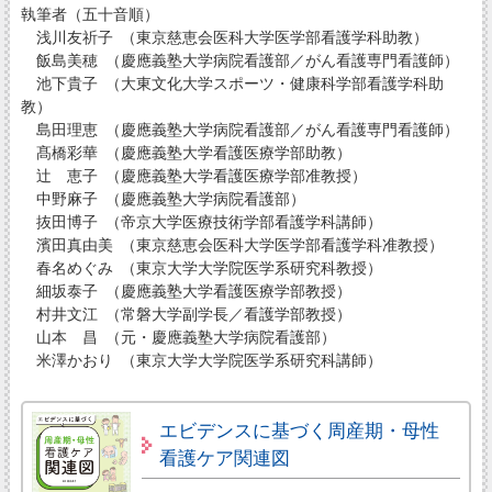
執筆者（五十音順）
浅川友祈子 （東京慈恵会医科大学医学部看護学科助教）
飯島美穂 （慶應義塾大学病院看護部／がん看護専門看護師）
池下貴子 （大東文化大学スポーツ・健康科学部看護学科助
教）
島田理恵 （慶應義塾大学病院看護部／がん看護専門看護師）
髙橋彩華 （慶應義塾大学看護医療学部助教）
辻 恵子 （慶應義塾大学看護医療学部准教授）
中野麻子 （慶應義塾大学病院看護部）
抜田博子 （帝京大学医療技術学部看護学科講師）
濱田真由美 （東京慈恵会医科大学医学部看護学科准教授）
春名めぐみ （東京大学大学院医学系研究科教授）
細坂泰子 （慶應義塾大学看護医療学部教授）
村井文江 （常磐大学副学長／看護学部教授）
山本 昌 （元・慶應義塾大学病院看護部）
米澤かおり （東京大学大学院医学系研究科講師）
エビデンスに基づく周産期・母性
看護ケア関連図