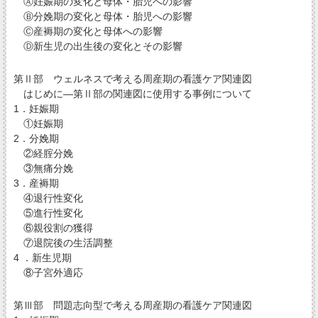
Ⓐ妊娠期の変化と母体・胎児への影響
Ⓑ分娩期の変化と母体・胎児への影響
Ⓒ産褥期の変化と母体への影響
Ⓓ新生児の出生後の変化とその影響
第Ⅱ部 ウェルネスで考える周産期の看護ケア関連図
はじめに―第Ⅱ部の関連図に使用する事例について
1．妊娠期
①妊娠期
2．分娩期
②経腟分娩
③無痛分娩
3．産褥期
④退行性変化
⑤進行性変化
⑥親役割の獲得
⑦退院後の生活調整
4 ．新生児期
⑧子宮外適応
第Ⅲ部 問題志向型で考える周産期の看護ケア関連図