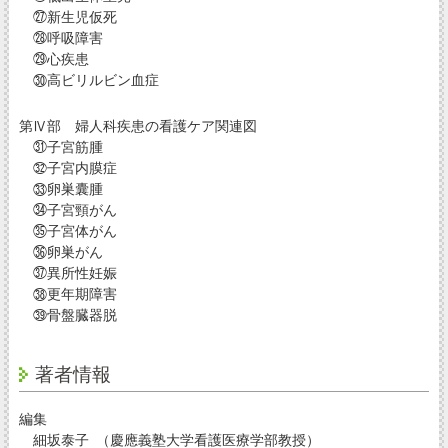
㉗新生児仮死
㉘呼吸障害
㉙心疾患
㉚高ビリルビン血症
第Ⅳ部 婦人科疾患の看護ケア関連図
㉛子宮筋腫
㉜子宮内膜症
㉝卵巣囊腫
㉞子宮頸がん
㉟子宮体がん
㊱卵巣がん
㊲異所性妊娠
㊳更年期障害
㊴骨盤臓器脱
著者情報
編集
細坂泰子 （慶應義塾大学看護医療学部教授）