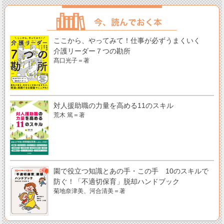
ここから、やってみて！仕事が必ずうまくいく
介護リーダー７つの勘所
髙口光子＝著
対人援助職の力量を高める11のスキル
荒木 篤＝著
園で役立つ知識とあの手・この手 10のスキルで
防ぐ！「不適切保育」脱却ハンドブック
菊地奈津美、河合清美＝著