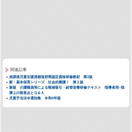
関連記事
放課後児童支援員都道府県認定資格研修教材 第3版
新・基本保育シリーズ 社会的養護Ⅰ 第２版
新版 介護職員等による喀痰吸引・経管栄養研修テキスト 指導者用–指
導上の留意点とＱ＆Ａ
児童手当法令通知集 令和4年版