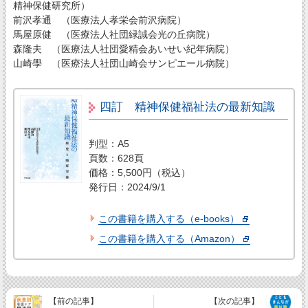
精神保健研究所）
前沢孝通 （医療法人孝栄会前沢病院）
馬屋原健 （医療法人社団緑誠会光の丘病院）
森隆夫 （医療法人社団愛精会あいせい紀年病院）
山崎學 （医療法人社団山崎会サンピエール病院）
四訂 精神保健福祉法の最新知識
判型：A5
頁数：628頁
価格：5,500円（税込）
発行日：2024/9/1
この書籍を購入する（e-books）
この書籍を購入する（Amazon）
【前の記事】
【次の記事】