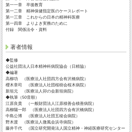
第一一章 卒後教育
第一二章 精神保健指定医のケースレポート
第一三章 これからの日本の精神科医療
第一四章 よりよき実務のために
付録 関係法令・資料
著者情報
◆監修
公益社団法人日本精神科病院協会（日精協）
◆編著
高柳功 （医療法人社団四方会有沢橋病院）
櫻木章司 （医療法人社団桜樹会桜木病院）
新垣元 （医療法人卯の会新垣病院）
◆執筆（50音順）
江原良貴 （一般財団法人江原積善会積善病院）
高柳陽一郎 （医療法人社団四方会有沢橋病院）
中島公博 （医療法人社団五稜会病院）
野木渡 （医療法人微風会浜寺病院）
藤井千代 （国立研究開発法人国立精神・神経医療研究センター