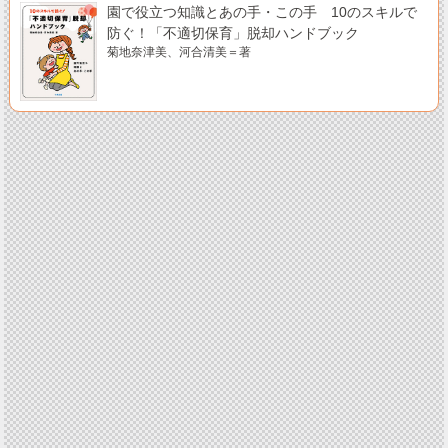
園で役立つ知識とあの手・この手 10のスキルで
防ぐ！「不適切保育」脱却ハンドブック
菊地奈津美、河合清美＝著