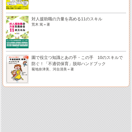
対人援助職の力量を高める11のスキル
荒木 篤＝著
園で役立つ知識とあの手・この手 10のスキルで
防ぐ！「不適切保育」脱却ハンドブック
菊地奈津美、河合清美＝著