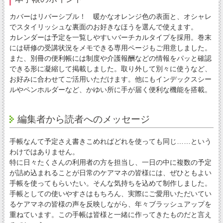
カバーはリバーシブル！ 暖かなオレンジ色の表面と、オシャレ
でスタイリッシュな裏面のお好きなほうを選んで使えます。
カレンダーは予定を一覧しやすいバーチカルタイプを採用。巻末
には研修の受講状況をメモできる専用ページもご用意しました。
また、別冊の便利帳には制度や介護報酬などの情報をパッと確認
できる形に凝縮して掲載しました。取り外して別々に使うなど、
お好みに合わせてご活用いただけます。他にもインデックスシー
ルやペンホルダーなど、かゆい所に手が届く便利な機能を搭載。
編集者から読者へのメッセージ
手帳なんて予定さえ書きこめればどれを使っても同じ……という
わけではありません。
特に日々たくさんの利用者の方を担当し、一日の中に複数の予定
が詰め込まれることが日常のケアマネの皆様には、ぜひともよい
手帳を使ってもらいたい。そんな気持ちを込めて制作しました。
手帳としての使いやすさはもちろん、実際にご愛用いただいてい
るケアマネの皆様の声を反映しながら、年々ブラッシュアップを
重ねています。この手帳は皆様と一緒に作ってきたものだと言え