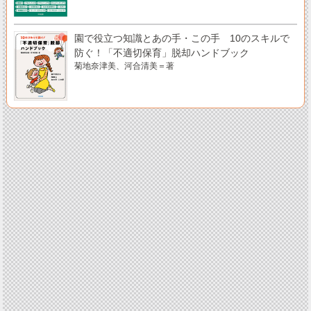
園で役立つ知識とあの手・この手 10のスキルで
防ぐ！「不適切保育」脱却ハンドブック
菊地奈津美、河合清美＝著