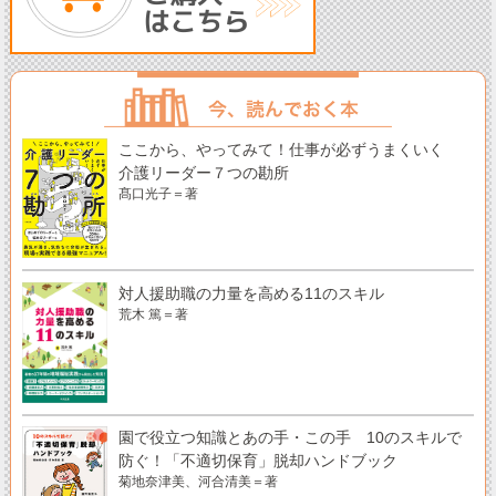
ここから、やってみて！仕事が必ずうまくいく
介護リーダー７つの勘所
髙口光子＝著
対人援助職の力量を高める11のスキル
荒木 篤＝著
園で役立つ知識とあの手・この手 10のスキルで
防ぐ！「不適切保育」脱却ハンドブック
菊地奈津美、河合清美＝著