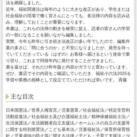
法を網羅しました。
近年、福祉関連法は毎年のように大きな改正があり、学生または
社会福祉の現場で働く皆さんにとっても、各法律の内容を読み込
み、理解しておくことが重要になります。
本書は、これらの法律の動きを確実に捉え、読者の皆さんの学習
の一助になることを願いながら編集しました。
実際、今年も昨年に引き続き法改正の多い年でしたので、編集作
業の多さに「間に合うのか」と不安になりましたが、発売を待っ
ていてくださっている（はずの）お客様へ届けるという使命で乗
り切り、これまで同様年内に発行することができました。
裏を返せば、それだけ昨年版と内容がガラリと変わっています。
ぜひ、書店でその内容をご確認していただき、福祉小六法2025を
学習や業務の相棒として役立てていただければ幸いです。 斉藤
主な目次
日本国憲法／世界人権宣言／児童憲章／社会福祉法／特定非営利
活動促進法／社会福祉士及び介護福祉士法／精神保健福祉士法／
生活保護法／生活困難者自立支援法／ホームレスの自立の支援等
に関する特別措置法／こども基本法／児童福祉法／保育所保育指
針／児童虐待の防止等に関する法律／子ども・子育て支援法／少