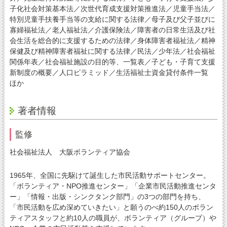
子化社会対策基本法／次世代育成支援対策推進法／児童手当法／
特別児童手扶養手当等の支給に関する法律／母子及び父子並びに
寡婦福祉法／老人福祉法／介護保険法／障害者の日常生活及び社
会生活を総合的に支援するための法律／身体障害者福祉法／精神
保健及び精神障害者福祉に関する法律／民法／少年法／社会福祉
関係年表／社会福祉施設の目的等、一覧表／子ども・子育て支援
新制度の概要／人口ピラミッド／生活福祉士資金貸付条件一覧
ほか
著者情報
監修
社会福祉法人 大阪ボランティア協会
1965年、全国に先駆けて誕生した市民活動サポートセンター。
「ボランティア・NPO推進センター」「企業市民活動推進センタ
ー」「情報・出版・シンクタンク部門」の3つの部門を持ち、
「市民活動を広め深めていきたい」と願うのべ約150人のボラン
ティアスタッフと約10人の職員が、ボランティア（グループ）や