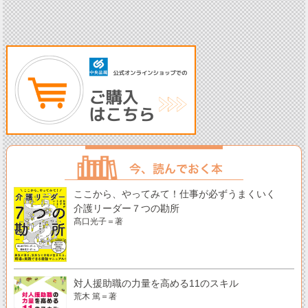
ここから、やってみて！仕事が必ずうまくいく
介護リーダー７つの勘所
髙口光子＝著
対人援助職の力量を高める11のスキル
荒木 篤＝著