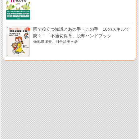
園で役立つ知識とあの手・この手 10のスキルで
防ぐ！「不適切保育」脱却ハンドブック
菊地奈津美、河合清美＝著