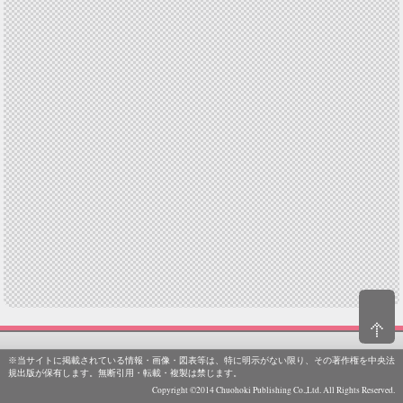
※当サイトに掲載されている情報・画像・図表等は、特に明示がない限り、その著作権を中央法
規出版が保有します。無断引用・転載・複製は禁じます。
Copyright ©2014 Chuohoki Publishing Co.,Ltd. All Rights Reserved.