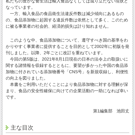
私たちの豊かな食生活は輸入食品なくしては成り立たない現状と
なっています。
一方、輸入食品の食品衛生法違反件数は減少傾向にあるもの
の、食品添加物に起因する違反件数は依然として多く、このため
に被る事業者の社会的、経済的損失は計り知れません。
このような中、食品添加物について、遵守すべき国の基準をわ
かりやすく事業者に提供することを目的として2002年に初版を発
刊しました。以降、2年ごとに改訂を重ねています。
今回の第5版は、2021年8月1日現在の日本の法令上の取扱いに
関する諸情報を収録するとともに、要望が多かった中国の食品添
加物に付されている添加物番号「CNS号」を新規収録し、利便性
の向上を図りました。
本書をご利用いただくことにより食品添加物に対する理解が深
まり、食品の安全性確保に向けての企業活動の一助になれば幸い
です。
第1編集部 池田丈
主な目次