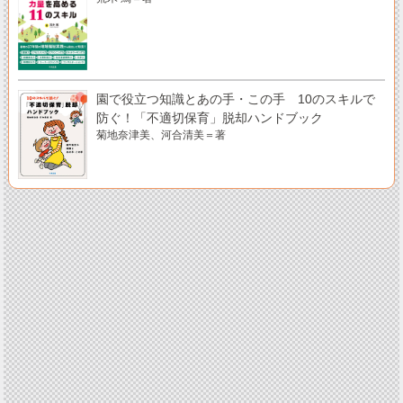
園で役立つ知識とあの手・この手 10のスキルで
防ぐ！「不適切保育」脱却ハンドブック
菊地奈津美、河合清美＝著