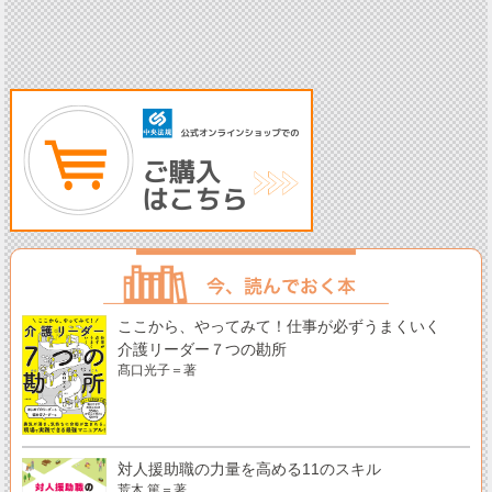
ここから、やってみて！仕事が必ずうまくいく
介護リーダー７つの勘所
髙口光子＝著
対人援助職の力量を高める11のスキル
荒木 篤＝著