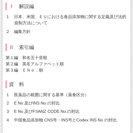
Ⅰ 解説編
１ 日本、米国、ＥＵにおける食品添加物に関する定義及び法的
規制方法について
２ 編集方針
Ⅱ 索引編
第１編 和名五十音順
第２編 英名アルファベット順
第３編 ＥＮｏ．順
資 料
１ 医薬品の範囲に関する基準（薬食区分）
２ E No.及びINS No.の対比
３ E No.及びFSANZ CODE No.の対比
４ 中国食品添加物 CNS号・INS号とCodex INS No.の対比