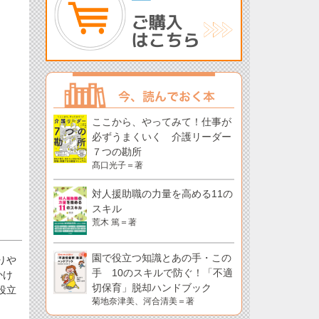
ここから、やってみて！仕事が
必ずうまくいく 介護リーダー
７つの勘所
髙口光子＝著
対人援助職の力量を高める11の
スキル
荒木 篤＝著
園で役立つ知識とあの手・この
りや
手 10のスキルで防ぐ！「不適
かけ
切保育」脱却ハンドブック
役立
菊地奈津美、河合清美＝著