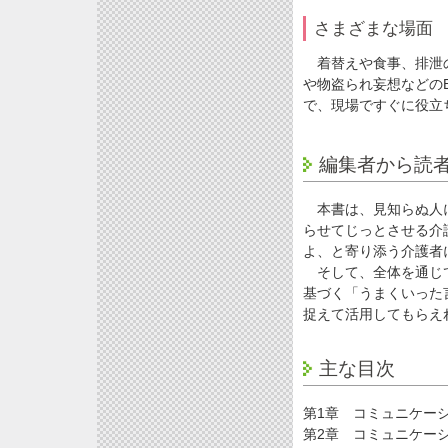
さまざまな場面
着替えや食事、排泄の
や物盗られ妄想などの
で、現場ですぐに役立
編集者から読
本書は、見知らぬ人に
らせてじっとさせる介
よ、と寄り添う介護者
そして、全体を通じて
基づく「うまくいった
捉えて活用してもらえ
主な目次
第1章 コミュニケー
第2章 コミュニケー