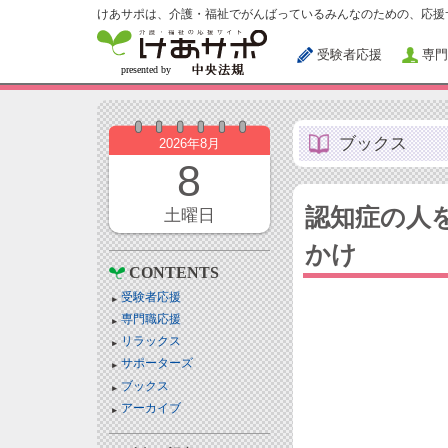
けあサポは、介護・福祉でがんばっているみんなのための、応援
受験者応援
専門
ブックス
2026年8月
8
認知症の人
土曜日
かけ
CONTENTS
受験者応援
専門職応援
リラックス
サポーターズ
ブックス
アーカイブ