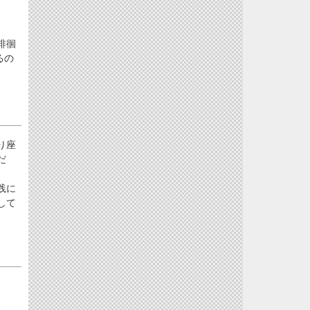
徘徊
るの
り座
だ
践に
して