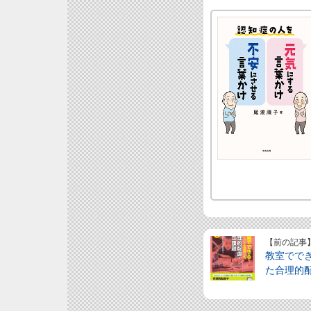
【前の記事
教室でで
た合理的