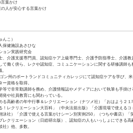
の言葉かけ
症の人が安心する言葉かけ
ゅんこ）
人保健施設あさひな
ション実践研究会
士、介護支援専門員、認知症ケア上級専門士、介護予防指導士、介護教
して働く傍ら、レクや認知症、コミュニケーションに関する研修講師も
職。
オレゴン州のポートランドコミュニティカレッジにて認知症ケアを学び、米
ター資格を取得。
学等で非常勤講師を務め、介護情報誌やメディアにおいて執筆も手掛け
開発や社員教育にも関わっている。
める高齢者の年中行事＆レクリエーション（ナツメ社）「おはよう２１
る！レクリエーション大百科」（中央法規出版）「介護現場で使えるコ
翔泳社）「介護で使える言葉がけシーン別実例250」（つちや書店）「
ブレクリエーション（日総研出版）、認知症の人もいっしょにできる高
談社）他、多数。