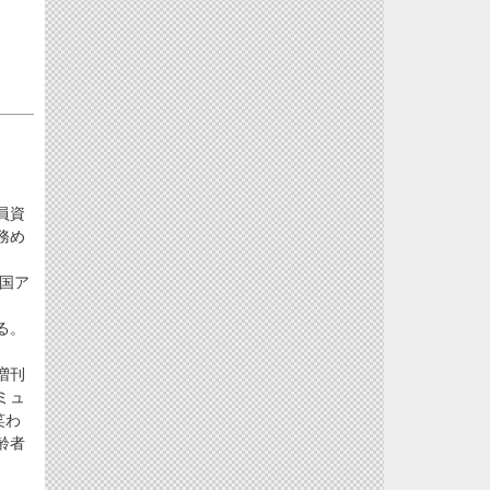
員資
務め
国ア
る。
増刊
ミュ
笑わ
齢者