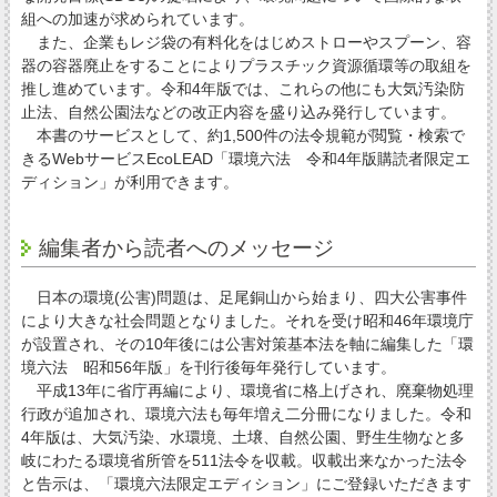
組への加速が求められています。
また、企業もレジ袋の有料化をはじめストローやスプーン、容
器の容器廃止をすることによりプラスチック資源循環等の取組を
推し進めています。令和4年版では、これらの他にも大気汚染防
止法、自然公園法などの改正内容を盛り込み発行しています。
本書のサービスとして、約1,500件の法令規範が閲覧・検索で
きるWebサービスEcoLEAD「環境六法 令和4年版購読者限定エ
ディション」が利用できます。
編集者から読者へのメッセージ
日本の環境(公害)問題は、足尾銅山から始まり、四大公害事件
により大きな社会問題となりました。それを受け昭和46年環境庁
が設置され、その10年後には公害対策基本法を軸に編集した「環
境六法 昭和56年版」を刊行後毎年発行しています。
平成13年に省庁再編により、環境省に格上げされ、廃棄物処理
行政が追加され、環境六法も毎年増え二分冊になりました。令和
4年版は、大気汚染、水環境、土壌、自然公園、野生生物なと多
岐にわたる環境省所管を511法令を収載。収載出来なかった法令
と告示は、「環境六法限定エディション」にご登録いただきます