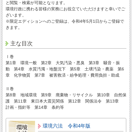
と閲覧・検索が可能となります。
環境行政に携わる皆様の実務にお役立ていただけますと幸いでご
ざいます。
※限定エディションへのご登録は、令和4年5月1日からご登録で
きます。
主な目次
Ⅰ巻
第1章 環境一般 第2章 大気汚染・悪臭 第3章 騒音・振
動 第4章 水質汚濁・地盤沈下 第5章 土壌汚染・農薬 第6
章 化学物質 第7章 被害救済・紛争処理・費用負担・助成
Ⅱ巻
第8章 地域環境 第9章 廃棄物・リサイクル 第10章 自然保
護 第11章 東日本大震災関係 第12章 関係法令 第13章
計画・指針等 第14章 条約等
環境六法 令和4年版