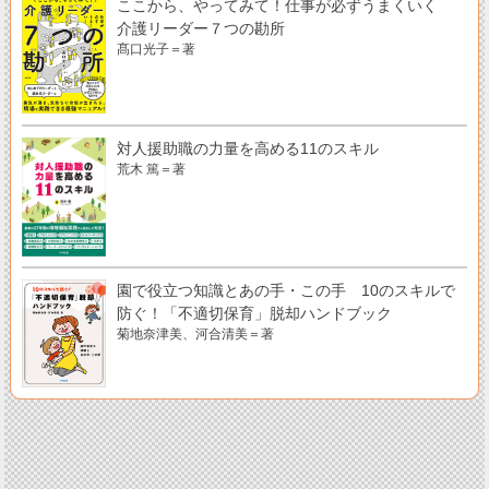
ここから、やってみて！仕事が必ずうまくいく
介護リーダー７つの勘所
髙口光子＝著
対人援助職の力量を高める11のスキル
荒木 篤＝著
園で役立つ知識とあの手・この手 10のスキルで
防ぐ！「不適切保育」脱却ハンドブック
菊地奈津美、河合清美＝著