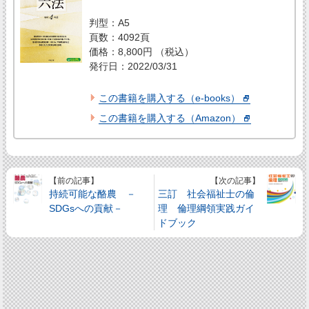
判型：A5
頁数：4092頁
価格：8,800円 （税込）
発行日：2022/03/31
この書籍を購入する（e-books）
この書籍を購入する（Amazon）
【前の記事】
【次の記事】
持続可能な酪農 －
三訂 社会福祉士の倫
SDGsへの貢献－
理 倫理綱領実践ガイ
ドブック