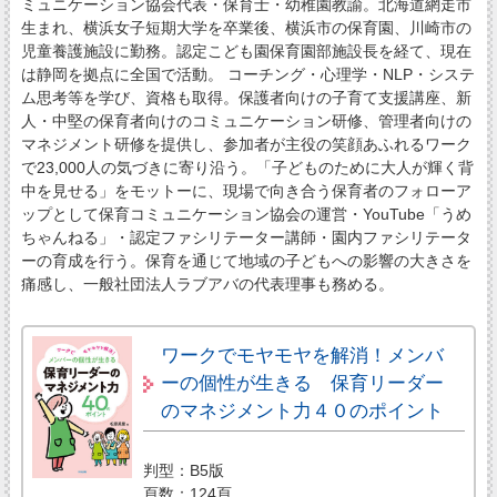
ミュニケーション協会代表・保育士・幼稚園教諭。北海道網走市
生まれ、横浜女子短期大学を卒業後、横浜市の保育園、川崎市の
児童養護施設に勤務。認定こども園保育園部施設長を経て、現在
は静岡を拠点に全国で活動。 コーチング・心理学・NLP・システ
ム思考等を学び、資格も取得。保護者向けの子育て支援講座、新
人・中堅の保育者向けのコミュニケーション研修、管理者向けの
マネジメント研修を提供し、参加者が主役の笑顔あふれるワーク
で23,000人の気づきに寄り沿う。「子どものために大人が輝く背
中を見せる」をモットーに、現場で向き合う保育者のフォローア
ップとして保育コミュニケーション協会の運営・YouTube「うめ
ちゃんねる」・認定ファシリテーター講師・園内ファシリテータ
ーの育成を行う。保育を通じて地域の子どもへの影響の大きさを
痛感し、一般社団法人ラブアバの代表理事も務める。
ワークでモヤモヤを解消！メンバ
ーの個性が生きる 保育リーダー
のマネジメント力４０のポイント
判型：B5版
頁数：124頁