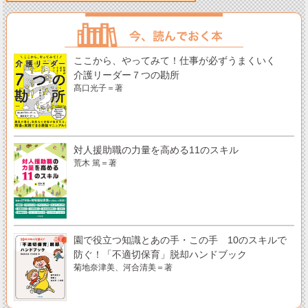
ここから、やってみて！仕事が必ずうまくいく
介護リーダー７つの勘所
髙口光子＝著
対人援助職の力量を高める11のスキル
荒木 篤＝著
園で役立つ知識とあの手・この手 10のスキルで
防ぐ！「不適切保育」脱却ハンドブック
菊地奈津美、河合清美＝著