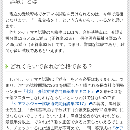
試験）とは
現在の受験資格でケアマネ試験を受けられるのは、今年で最後
となります。「一発合格を！」という方もいらっしゃるかと思い
ます。
昨年のケアマネ試験の合格率は13.1％。合格基準点は、介護支
援分野13点／25点満点（正答率52％）、保健医療福祉分野22点
／35点満点（正答率63％）です。つまり、難関な試験であり、難
問が多い試験であるといえます。
どれくらいできれば合格できる？
しかし、ケアマネ試験は「満点」をとる必要はありません。つ
まり、昨年の試験問題の96％を網羅したと噂される長寿社会開発
センター
『七訂 介護支援専門員基本テキスト』
３巻+ＣＤを
全部マスターしなければならないというわけではないのです。
『ケアマネジャー試験過去問解説集2017』
の著者、馬淵敦
士先生は、「合格基準点は半分以下（介護支援分野12点未満）に
はならないでしょう」といいます。満点は必要がないけれども、
最低半分以上、できれば７割を正答できると安心といえるでしょ
う。チェックするには過去問が不可欠で、一問一答形式の
『ケア