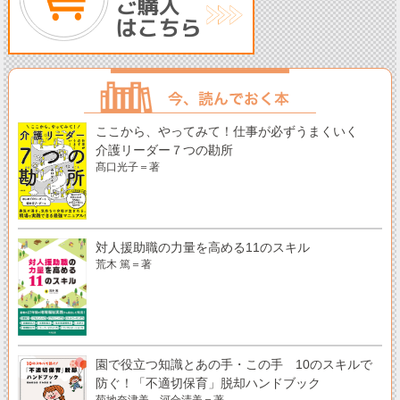
ここから、やってみて！仕事が必ずうまくいく
介護リーダー７つの勘所
髙口光子＝著
対人援助職の力量を高める11のスキル
荒木 篤＝著
園で役立つ知識とあの手・この手 10のスキルで
防ぐ！「不適切保育」脱却ハンドブック
菊地奈津美、河合清美＝著