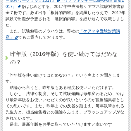
ー試験ワークブック2017』
『ケアマネジャー試験模擬問題集2
017』
をはじめとする、2017年中央法規ケアマネ試験対策書籍
全７冊です。必ず出る「根幹的内容」を網羅したうえで、2017年
試験で出題が予想される「選択的内容」を絞り込んで収載しまし
た。
また、試験勉強のノウハウは、弊社の
「ケアマネ受験対策講
座」
でもご案内しております。
昨年版（2016年版）を使い続けてはだめな
の？
「昨年版を使い続けてはだめなの？」という声よくお聞きしま
す。
結論から言うと、昨年版もある程度お使いいただけます。
しかし、法律や制度、そして試験傾向は毎年変わるため、やは
り最新年版をお使いいただくのが良いというのが担当編集者とし
ての思いです。また、昨年までの反省を踏まえ、毎年執筆される
先生方と、担当編集者との議論をふまえ、ブラッシュアップがな
されています。
是非、最新年版をお手に取っていただけますと幸いです！