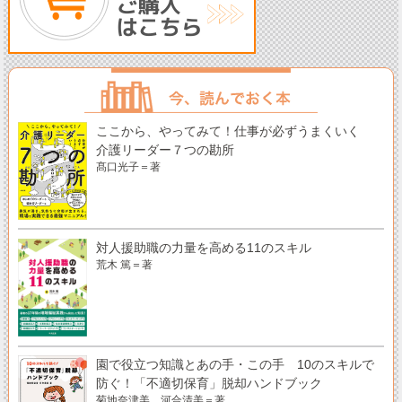
ここから、やってみて！仕事が必ずうまくいく
介護リーダー７つの勘所
髙口光子＝著
対人援助職の力量を高める11のスキル
荒木 篤＝著
園で役立つ知識とあの手・この手 10のスキルで
防ぐ！「不適切保育」脱却ハンドブック
菊地奈津美、河合清美＝著