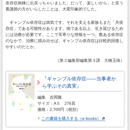
依存症病棟に出戻っちゃいました。だって、楽しいから」と笑う
看護師の方がいらしたことは、大変印象的でした。
ギャンブル依存症は病気です。それを支える家族もまた「共依
存症」である可能性があります。病である以上、生き延びるため
には治療が必要です。ここで耳寄りな情報を一つ。数ある依存症
のなかで、治療に踏み出せば、ギャンブル依存症は比較的回復し
やすいのだとか。
（第２編集部編集第３課 大橋玉味）
『ギャンブル依存症――当事者か
ら学ぶその真実』
編集 吉岡隆
サイズ：A５ 276頁
価格：2,700円（税別）
この書籍を購入する（e-books）