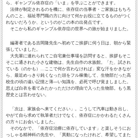
ら、ギャンブル依存症の「いま」を学ぶことができます。
法律が制定されるのを機に、依存症の当事者・ご家族はもちろ
んのこと、福祉専門職の方に向けて何かお役に立てるものがつく
れないだろうか、というのがこの本の出発点です。
そこから私のギャンブル依存症の世界への旅が始まりました。
編著者である吉岡隆先生へ初めてご挨拶に伺う日は、朝から緊
張していました。
大先輩に連れられてご自宅兼仕事場を訪問すると、挨拶もそこ
そこに通された小さな建物は、先生自作の水族館。「た、試され
ている（のかも）…ここで何か言わなければ」変な汗をかきなが
ら、最近めっきり鈍くなった頭をフル稼働して、生物部だった高
校生の頃の遠い記憶と薄―い知識を、必死で呼び覚ましました。
思えば白衣を着てみたかっただけの理由で入った生物部。もう黒
歴史とは言わせない。
「次は、家族会へ来てください」。こうして汽車は動き出し、
やがて自ら求めて執筆者だけでなく、依存症にかかわるたくさん
の方々にお会いしました。
そのなかで、「依存症治療に依存しています」と楽しそうにお
っしゃる精神科の先生や、「異動になったけれど、希望してまた