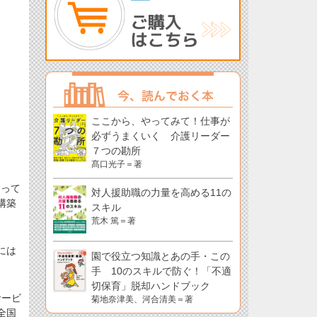
ここから、やってみて！仕事が
必ずうまくいく 介護リーダー
７つの勘所
髙口光子＝著
なって
対人援助職の力量を高める11の
構築
スキル
荒木 篤＝著
には
園で役立つ知識とあの手・この
手 10のスキルで防ぐ！「不適
切保育」脱却ハンドブック
サービ
菊地奈津美、河合清美＝著
全国