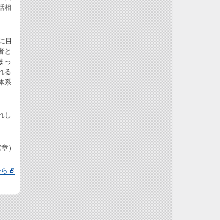
話相
に目
者と
まっ
れる
体系
。
れし
宮章）
から