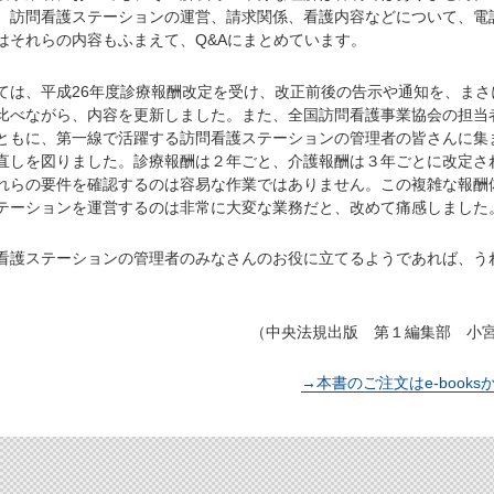
、訪問看護ステーションの運営、請求関係、看護内容などについて、電
はそれらの内容もふまえて、Q&Aにまとめています。
は、平成26年度診療報酬改定を受け、改正前後の告示や通知を、まさ
比べながら、内容を更新しました。また、全国訪問看護事業協会の担当
ともに、第一線で活躍する訪問看護ステーションの管理者の皆さんに集
直しを図りました。診療報酬は２年ごと、介護報酬は３年ごとに改定さ
れらの要件を確認するのは容易な作業ではありません。この複雑な報酬
テーションを運営するのは非常に大変な業務だと、改めて痛感しました
護ステーションの管理者のみなさんのお役に立てるようであれば、う
（中央法規出版 第１編集部 小
→本書のご注文はe-books