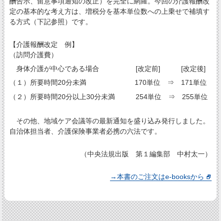
酬告示、留意事項通知の改正）を完全に網羅。今回の介護報酬改
定の基本的な考え方は、増税分を基本単位数への上乗せで補填す
る方式（下記参照）です。
【介護報酬改定 例】
（訪問介護費）
身体介護が中心である場合 [改定前] [改定後]
（１）所要時間20分未満 170単位 ⇒ 171単位
（２）所要時間20分以上30分未満 254単位 ⇒ 255単位
その他、地域ケア会議等の最新通知を盛り込み発行しました。
自治体担当者、介護保険事業者必携の六法です。
（中央法規出版 第１編集部 中村太一）
→本書のご注文はe-booksから