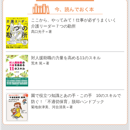
ここから、やってみて！仕事が必ずうまくいく
介護リーダー７つの勘所
髙口光子＝著
対人援助職の力量を高める11のスキル
荒木 篤＝著
園で役立つ知識とあの手・この手 10のスキルで
防ぐ！「不適切保育」脱却ハンドブック
菊地奈津美、河合清美＝著