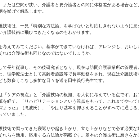
、または空間が狭い、介護者と要介護者との間に体格差がある場合など
柄を挙げて解説します。
技術は、一見「特別な方法論」を学ばないと対応しきれないように見
い介護技術に飛びつきたくなるのもわかります。
考えてみてください。基本ができていなければ、アレンジも、おいし
それは介護技術も同じなのではないでしょうか。
て長年従事し、その後研究者となり、現在は訪問介護事業所の管理者
と、理学療法士として高齢者施設等で長年勤務をされ、現在は介護技術
ども数多くこなし多忙な日々を送る田中義行先生です。
「ケアの視点」と「介護技術の根拠」を大切に考えている点です。お
筆を経て、「リハビリテーションという視点をもって、これまでやって
深まった」（滝波氏）、「やはり基本を押さえることがすべてに通じる
っていました。
技術で習ってきた寝返りや起き上がり、立ち上がりなどで必ず必要な
それらを活用、応用する方法論が満載です。基本の介護技術に磨きをか