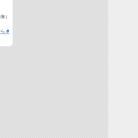
藤朱）
から