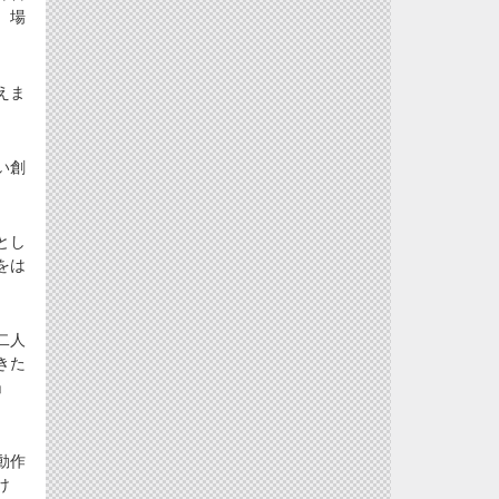
、場
えま
い創
とし
をは
二人
きた
」
動作
け