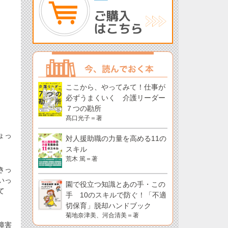
ここから、やってみて！仕事が
必ずうまくいく 介護リーダー
７つの勘所
髙口光子＝著
ょっ
対人援助職の力量を高める11の
スキル
荒木 篤＝著
きっ
いっ
園で役立つ知識とあの手・この
て
手 10のスキルで防ぐ！「不適
切保育」脱却ハンドブック
菊地奈津美、河合清美＝著
障害