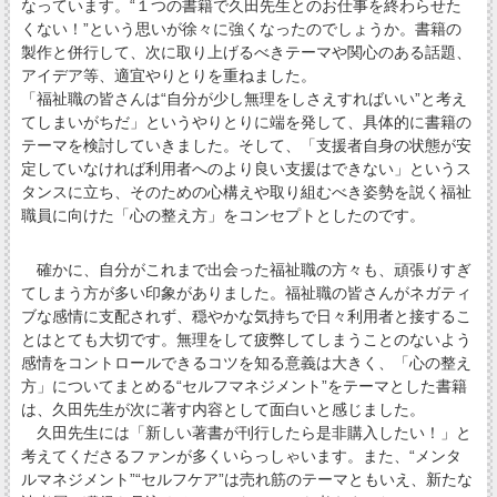
なっています。“１つの書籍で久田先生とのお仕事を終わらせた
くない！”という思いが徐々に強くなったのでしょうか。書籍の
製作と併行して、次に取り上げるべきテーマや関心のある話題、
アイデア等、適宜やりとりを重ねました。
「福祉職の皆さんは“自分が少し無理をしさえすればいい”と考え
てしまいがちだ」というやりとりに端を発して、具体的に書籍の
テーマを検討していきました。そして、「支援者自身の状態が安
定していなければ利用者へのより良い支援はできない」というス
タンスに立ち、そのための心構えや取り組むべき姿勢を説く福祉
職員に向けた「心の整え方」をコンセプトとしたのです。
確かに、自分がこれまで出会った福祉職の方々も、頑張りすぎ
てしまう方が多い印象がありました。福祉職の皆さんがネガティ
ブな感情に支配されず、穏やかな気持ちで日々利用者と接するこ
とはとても大切です。無理をして疲弊してしまうことのないよう
感情をコントロールできるコツを知る意義は大きく、「心の整え
方」についてまとめる“セルフマネジメント”をテーマとした書籍
は、久田先生が次に著す内容として面白いと感じました。
久田先生には「新しい著書が刊行したら是非購入したい！」と
考えてくださるファンが多くいらっしゃいます。また、“メンタ
ルマネジメント”“セルフケア”は売れ筋のテーマともいえ、新たな