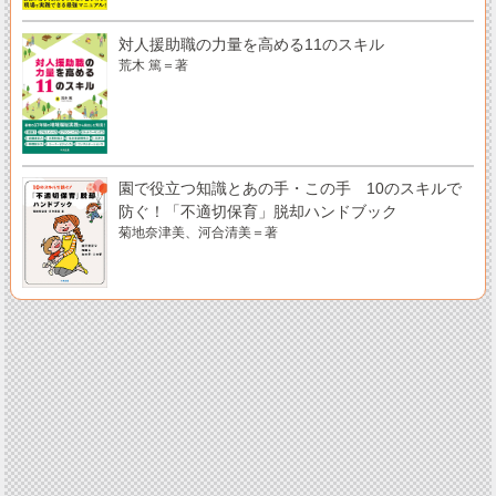
対人援助職の力量を高める11のスキル
荒木 篤＝著
園で役立つ知識とあの手・この手 10のスキルで
防ぐ！「不適切保育」脱却ハンドブック
菊地奈津美、河合清美＝著