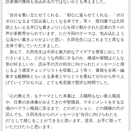
読者層の獲得も見込めるのではないかとも考えました。
「自分を奮い立たせてくれる」「初心に返らせてくれる」「ボロ
ボロになるまで読み返したくなる本です」等々、既刊書では久田
節ともいえる辛口な書きぶりに心を揺り動かされた読者の方々の
声が多数寄せられています。ただ今回のテーマは、包み込むよう
な温かい書きぶりがよいと思い、久田先生にはこれまでと異なる
文体で著していただきました。
加えて、久田先生は今回も魅力的なアイデアを豊富に出してく
ださいました。どのような内容にするのか、構成や展開はどんな
形が好ましいか、読み手の方が自分に向けられたメッセージと感
じるよう適宜チェックリストを収載しよう等々、書籍を企画・編
集する醍醐味ともいえる著者とやりとりを重ねてゼロから作り上
げていくプロセスは、とても有意義で贅沢な時間でした。
「心の整え方」をテーマとした本書は、入職間もない新人職員
や、仕事の全体像がみえてきた中堅職員、マネジメントをする立
場のベテラン職員に至るまで、どのポジション、どの職種の方が
読んでも、久田先生からのメッセージを“自分に向けられたも
の”として感じることができると思います。是非、お手に取って
いただけたらと思います。