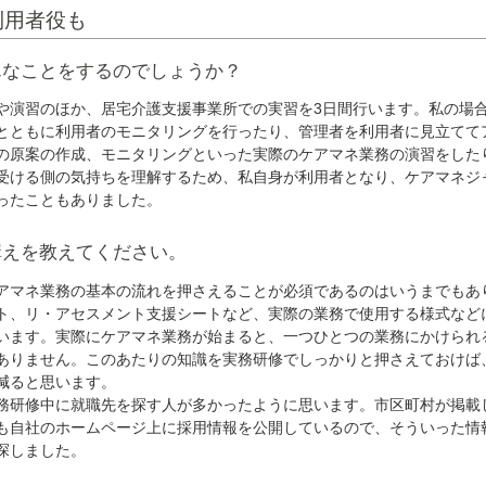
利用者役も
んなことをするのでしょうか？
演習のほか、居宅介護支援事業所での実習を3日間行います。私の場
とともに利用者のモニタリングを行ったり、管理者を利用者に見立てて
の原案の作成、モニタリングといった実際のケアマネ業務の演習をした
受ける側の気持ちを理解するため、私自身が利用者となり、ケアマネジ
ったこともありました。
構えを教えてください。
マネ業務の基本の流れを押さえることが必須であるのはいうまでもあ
ト、リ・アセスメント支援シートなど、実際の業務で使用する様式など
います。実際にケアマネ業務が始まると、一つひとつの業務にかけられ
ありません。このあたりの知識を実務研修でしっかりと押さえておけば
減ると思います。
研修中に就職先を探す人が多かったように思います。市区町村が掲載
も自社のホームページ上に採用情報を公開しているので、そういった情
探しました。