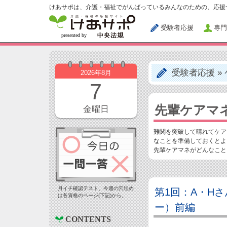
けあサポは、介護・福祉でがんばっているみんなのための、応援
受験者応援
専門
受験者応援
»
2026年8月
7
先輩ケアマ
金曜日
難関を突破して晴れてケア
なことを準備しておくとよ
先輩ケアマネがどんなこと
月イチ確認テスト、今週の穴埋め
第1回：A・H
は各資格のページ(下記)から。
ー）前編
CONTENTS