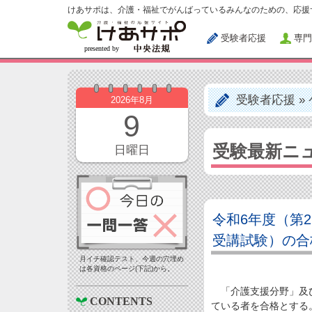
けあサポは、介護・福祉でがんばっているみんなのための、応援
受験者応援
専門
受験者応援
»
2026年8月
9
受験最新ニ
日曜日
令和6年度（第
受講試験）の合
月イチ確認テスト、今週の穴埋め
は各資格のページ(下記)から。
「介護支援分野」及び
CONTENTS
ている者を合格とする