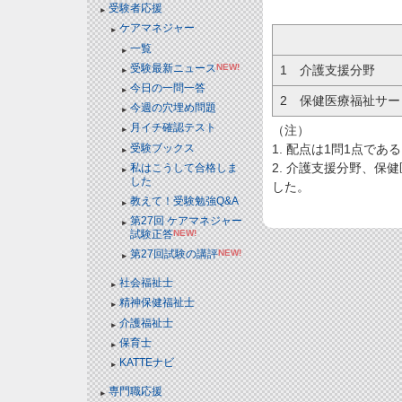
受験者応援
ケアマネジャー
一覧
受験最新ニュース
NEW!
1 介護支援分野
今日の一問一答
2 保健医療福祉サー
今週の穴埋め問題
月イチ確認テスト
（注）
受験ブックス
1. 配点は1問1点であ
2. 介護支援分野、保
私はこうして合格しま
した
した。
教えて！受験勉強Q&A
第27回 ケアマネジャー
試験正答
NEW!
第27回試験の講評
NEW!
社会福祉士
精神保健福祉士
介護福祉士
保育士
KATTEナビ
専門職応援