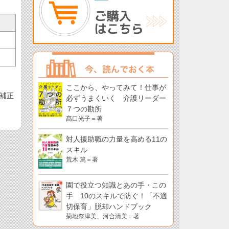
ここから、やってみて！仕事が
で補正
必ずうまくいく 介護リーダー
７つの勘所
髙口光子＝著
対人援助職の力量を高める11の
スキル
荒木 篤＝著
園で役立つ知識とあの手・この
手 10のスキルで防ぐ！「不適
切保育」脱却ハンドブック
菊地奈津美、河合清美＝著